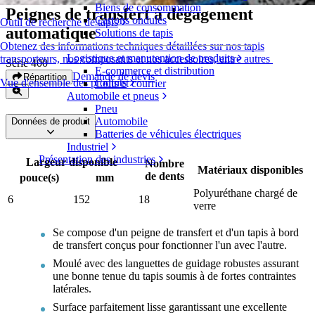
Biens de consommation
Peignes de transfert à dégagement
Cartons ondulés
Outil de recherche de tapis
automatique
Solutions de tapis
Obtenez des informations techniques détaillées sur nos tapis
Logistique et manutention de produits
transporteurs, nos composants et nos accessoires, entre autres
Série 400
E-commerce et distribution
Demande de devis
Répartition
Vue d'ensemble des produits
Colis et courrier
Automobile et pneus
Pneu
Automobile
Données de produit
Batteries de véhicules électriques
Industriel
Présentation des industries
Largeur disponible
Nombre
Matériaux disponibles
de dents
pouce(s)
mm
Polyuréthane chargé de
6
152
18
verre
Se compose d'un peigne de transfert et d'un tapis à bord
de transfert conçus pour fonctionner l'un avec l'autre.
Moulé avec des languettes de guidage robustes assurant
une bonne tenue du tapis soumis à de fortes contraintes
latérales.
Surface parfaitement lisse garantissant une excellente