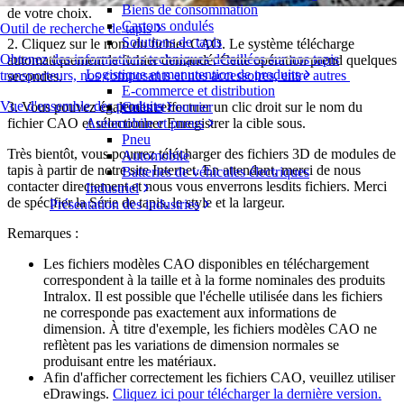
Biens de consommation
de votre choix.
Cartons ondulés
Outil de recherche de tapis
Solutions de tapis
2. Cliquez sur le nom du fichier CAO. Le système télécharge
Obtenez des informations techniques détaillées sur nos tapis
automatiquement le fichier demandé. Cette opération prend quelques
Logistique et manutention de produits
transporteurs, nos composants et nos accessoires, entre autres
secondes.
E-commerce et distribution
Vue d'ensemble des produits
3. Vous pouvez également effectuer un clic droit sur le nom du
Colis et courrier
fichier CAO et sélectionner Enregistrer la cible sous.
Automobile et pneus
Pneu
Très bientôt, vous pourrez télécharger des fichiers 3D de modules de
Automobile
tapis à partir de notre site Internet. En attendant, merci de nous
Batteries de véhicules électriques
contacter directement et nous vous enverrons lesdits fichiers. Merci
Industriel
de spécifier la Série de tapis, le style et la largeur.
Présentation des industries
Remarques :
Les fichiers modèles CAO disponibles en téléchargement
correspondent à la taille et à la forme nominales des produits
Intralox. Il est possible que l'échelle utilisée dans les fichiers
ne corresponde pas exactement aux informations de
dimension. À titre d'exemple, les fichiers modèles CAO ne
reflètent pas les variations de dimension normales se
produisant entre les matériaux.
Afin d'afficher correctement les fichiers CAO, veuillez utiliser
eDrawings.
Cliquez ici pour télécharger la dernière version.