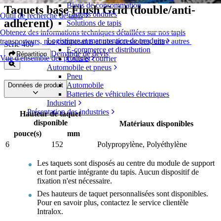
Biens de consommation
Taquets base Flush Grid (double/anti-
Cartons ondulés
Outil de recherche de tapis
adhérent)
Solutions de tapis
Obtenez des informations techniques détaillées sur nos tapis
Logistique et manutention de produits
transporteurs, nos composants et nos accessoires, entre autres
Série 400
E-commerce et distribution
Demande de devis
Répartition
Vue d'ensemble des produits
Colis et courrier
Automobile et pneus
Pneu
Automobile
Données de produit
Batteries de véhicules électriques
Industriel
Présentation des industries
Hauteur de taquet
disponible
Matériaux disponibles
pouce(s)
mm
6
152
Polypropylène, Polyéthylène
Les taquets sont disposés au centre du module de support
et font partie intégrante du tapis. Aucun dispositif de
fixation n'est nécessaire.
Des hauteurs de taquet personnalisées sont disponibles.
Pour en savoir plus, contactez le service clientèle
Intralox.