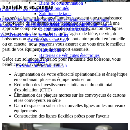
Tapis transporteurs et équipement pour boissons en
Biens de consommation
bouteille et en canette
Cartons ondulés
Outil de recherche de tapis
Solutions de tapis
Les spécialistes en boissons d'Intralox associent une connaissance
Obtenez des informations techniques détaillées sur nos tapis
approfondie de l'industrie à des technologies innovantes et à une
Logistique et manutention de produits
transporteurs, nos composants et nos accessoires, entre autres
approche complète de l'optimisation de la configuration des lignes.
E-commerce et distribution
Quels que soient vos produits, qu'il s'agisse de bière, de vin, de
Vue d'ensemble des produits
Colis et courrier
boissons non alcoolisées, d'eau ou de tout autre produit en bouteille
Automobile et pneus
ou en canette, nous pouvons vous assurer que vous tirez le meilleur
Pneu
parti de vos équipements de transport essentiels.
Automobile
Batteries de véhicules électriques
Grâce aux solutions d'Intralox pour l'industrie des boissons, vous
Industriel
bénéficiez des avantages suivants :
Présentation des industries
Augmentation de votre efficacité opérationnelle et énergétique
en combinant plusieurs équipements en un
Réduction des investissements initiaux et du coût total
d'exploitation (CTE)
Élimination des plaques mortes sur les convoyeurs de cartons
et les convoyeurs en série
Gain d'espace au sol sur les nouvelles lignes ou les nouveaux
équipements
Construction des lignes flexibles prêtes pour l'avenir