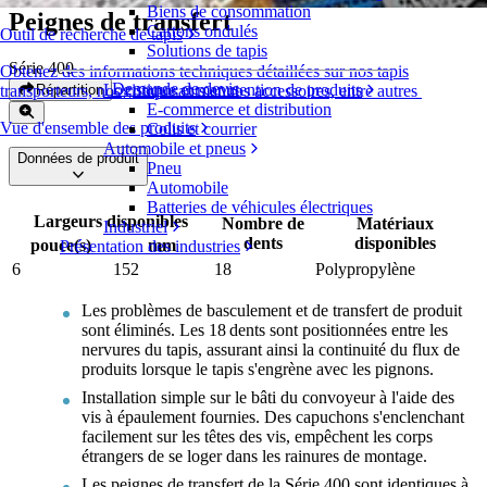
Biens de consommation
Peignes de transfert
Cartons ondulés
Outil de recherche de tapis
Solutions de tapis
Série 400
Obtenez des informations techniques détaillées sur nos tapis
Demande de devis
Logistique et manutention de produits
Répartition
transporteurs, nos composants et nos accessoires, entre autres
E-commerce et distribution
Vue d'ensemble des produits
Colis et courrier
Automobile et pneus
Données de produit
Pneu
Automobile
Batteries de véhicules électriques
Largeurs disponibles
Nombre de
Matériaux
Industriel
dents
disponibles
pouce(s)
mm
Présentation des industries
6
152
18
Polypropylène
Les problèmes de basculement et de transfert de produit
sont éliminés. Les 18 dents sont positionnées entre les
nervures du tapis, assurant ainsi la continuité du flux de
produits lorsque le tapis s'engrène avec les pignons.
Installation simple sur le bâti du convoyeur à l'aide des
vis à épaulement fournies. Des capuchons s'enclenchant
facilement sur les têtes des vis, empêchent les corps
étrangers de se loger dans les rainures de montage.
Les peignes de transfert de la Série 400 sont identiques à