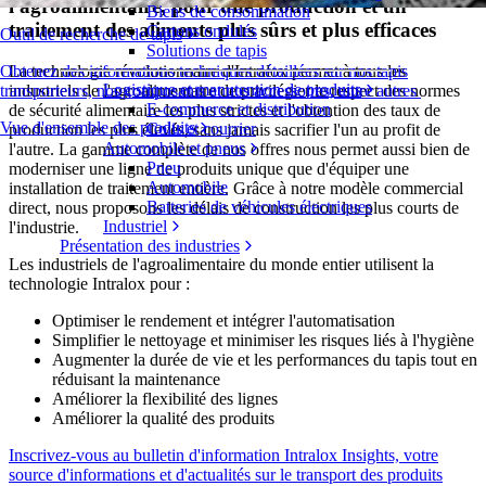
l'agroalimentaire, pour une production et un
Biens de consommation
traitement des aliments plus sûrs et plus efficaces
Cartons ondulés
Outil de recherche de tapis
Solutions de tapis
Obtenez des informations techniques détaillées sur nos tapis
La technologie révolutionnaire d'Intralox permet à tous les
Logistique et manutention de produits
transporteurs, nos composants et nos accessoires, entre autres
industriels de l'agroalimentaire de privilégier le respect des normes
E-commerce et distribution
de sécurité alimentaire les plus strictes et l'obtention des taux de
Vue d'ensemble des produits
Colis et courrier
production les plus élevés, sans jamais sacrifier l'un au profit de
Automobile et pneus
l'autre. La gamme complète de nos offres nous permet aussi bien de
Pneu
moderniser une ligne de produits unique que d'équiper une
Automobile
installation de traitement entière. Grâce à notre modèle commercial
Batteries de véhicules électriques
direct, nous proposons les délais de construction les plus courts de
Industriel
l'industrie.
Présentation des industries
Les industriels de l'agroalimentaire du monde entier utilisent la
technologie Intralox pour :
Optimiser le rendement et intégrer l'automatisation
Simplifier le nettoyage et minimiser les risques liés à l'hygiène
Augmenter la durée de vie et les performances du tapis tout en
réduisant la maintenance
Améliorer la flexibilité des lignes
Améliorer la qualité des produits
Inscrivez-vous au bulletin d'information Intralox Insights, votre
source d'informations et d'actualités sur le transport des produits