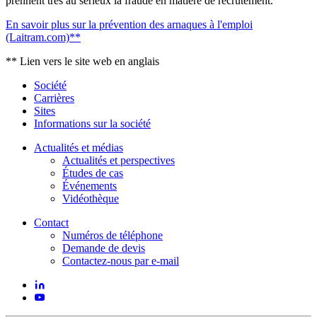
Laitram Machinery, Lapeyre Stair et Laitram Machine Shop,
prennent très au sérieux la fraude en matière de recrutement.
En savoir plus sur la prévention des arnaques à l'emploi
(Laitram.com)**
** Lien vers le site web en anglais
Société
Carrières
Sites
Informations sur la société
Actualités et médias
Actualités et perspectives
Études de cas
Événements
Vidéothèque
Contact
Numéros de téléphone
Demande de devis
Contactez-nous par e-mail