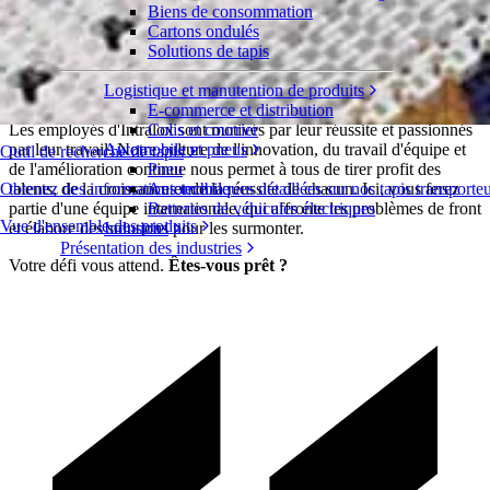
Postuler dès maintenant
Biens de consommation
Cartons ondulés
Pour obtenir les meilleurs résultats, vous
Solutions de tapis
avez besoin des meilleures personnes.
Logistique et manutention de produits
E-commerce et distribution
Les employés d'Intralox sont motivés par leur réussite et passionnés
Colis et courrier
par leur travail. Notre culture de l'innovation, du travail d'équipe et
Automobile et pneus
Outil de recherche de tapis
de l'amélioration continue nous permet à tous de tirer profit des
Pneu
talents, de la croissance et de la réussite de chacun. Ici, vous ferez
Obtenez des informations techniques détaillées sur nos tapis transporte
Automobile
partie d'une équipe internationale, qui affronte les problèmes de front
Batteries de véhicules électriques
Vue d'ensemble des produits
et élabore des solutions pour les surmonter.
Industriel
Présentation des industries
Votre défi vous attend.
Êtes-vous prêt ?