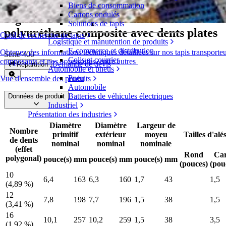
Biens de consommation
Cartons ondulés
Pignons en deux parties moulés en
Solutions de tapis
polyuréthane composite avec dents plates
Outil de recherche de tapis
Logistique et manutention de produits
E-commerce et distribution
Obtenez des informations techniques détaillées sur nos tapis transporteu
Série 400
Colis et courrier
composants et nos accessoires, entre autres
Demande de devis
Répartition
Automobile et pneus
Pneu
Vue d'ensemble des produits
Automobile
Batteries de véhicules électriques
Données de produit
Industriel
Présentation des industries
Diamètre
Diamètre
Largeur de
Nombre
primitif
extérieur
moyeu
Tailles d'alé
de dents
nominal
nominal
nominale
(effet
Rond
Ca
polygonal)
pouce(s)
mm
pouce(s)
mm
pouce(s)
mm
(pouces)
(pou
10
6,4
163
6,3
160
1,7
43
1,5
(4,89 %)
12
7,8
198
7,7
196
1,5
38
1,5
(3,41 %)
16
10,1
257
10,2
259
1,5
38
3,5
(1,92 %)