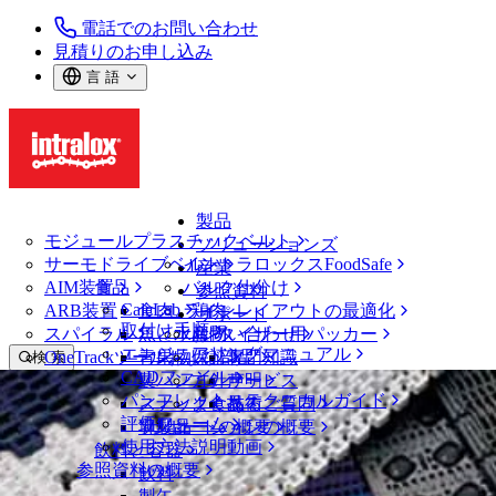
電話でのお問い合わせ
見積りのお申し込み
言 語
製品
モジュールプラスチックベルト
ソリューションズ
サーモドライブベルト
イントラロックスFoodSafe
産業
AIM装置
食品
バルク仕分け
参照資料
CalcLab
ARB装置
食肉、鶏肉
ラインレイアウトの最適化
サポート
取付け手順
スパイラル
魚と水産物
パレタイザー用パッカー
お問い合わせ
エンジニアリングマニュアル
OneTrackツールおよび部品
青果物
保証
専門知識
検 索
CADファイル
製パン
方針声明
サービス
メニューを開く
パンフレット・テクニカルガイド
スナック食品
よくあるご質問
技術
ニュース・メディア
評価フォーム
ソリューションの概要
乳製品
サポートの概要
使用方法説明動画
飲料と容器
AIM グライドでメンテナンスを簡素化
参照資料の概要
飲料