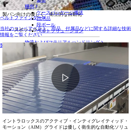
し、予定外の稼動停止時間を排除
製缶
梱包
ケースパッケージ搬送
製パン向けの優しく、衛生的な自動化
ベルトファインダー
日用品
段ボール
当社のコンベアベルト、部品、付属品などに関する詳細な技術
スポットライト
ベルトソリューション
情報をご覧ください
物流およびマテリアルハンドリング
製品の概要
eコマースと流通
郵便と小包
タイヤおよび自動車産業
タイヤ
自動車
EVバッテリー
工業
Play
業界の概要
Video
イントラロックスのアクティブ・インティグレイティッド・
モーション（AIM）グライドは優しく衛生的な自動化ソリュ