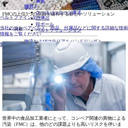
考する
製缶
梱包
ケースパッケージ搬送
FMCの上位5つの原因を緩和する新しいソリューション
ベルトファインダー
日用品
段ボール
当社のコンベアベルト、部品、付属品などに関する詳細な技術
洞察
ベルトソリューション
情報をご覧ください
物流およびマテリアルハンドリング
製品の概要
eコマースと流通
郵便と小包
タイヤおよび自動車産業
タイヤ
自動車
EVバッテリー
工業
業界の概要
世界中の食品加工業者にとって、コンベア関連の異物による
汚染（FMC）は、他のどの課題よりも高いリスクを伴いま