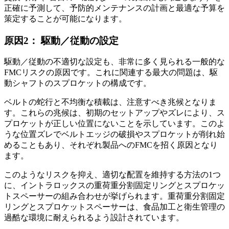
正確に予測して、予防的メンテナンスの計画と最適な予算を
策定することが可能になります。
原因2： 駆動／従動の設定
駆動／従動の不適切な設定も、非常に多く見られる一般的な
FMCリスクの原因です。これに関連する最大の問題は、駆
動シャフトのスプロケットの構成です。
ベルトの蛇行と不均衡な積載は、注意すべき兆候となりま
す。これらの兆候は、初期のセットアップやズレにより、ス
プロケットが正しい位置にないことを示しています。このよ
うな位置ズレでベルトエッジの破損やスプロケットが削れ始
めることもあり、それぞれ製品へのFMCを招く原因となり
ます。
このようなリスクを抑え、適切な配置を維持する方法の1つ
に、イントラロックスの重荷重分割固定リングとスプロケッ
トスペーサーの組み合わせが挙げられます。重荷重分割固定
リングとスプロケットスペーサーは、食品加工と衛生管理の
過酷な環境に耐えられるよう設計されています。