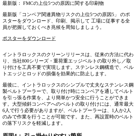
最新版： FMCの上位5つの原因に関する印刷物
最新版「コンベア関連異物リスクの上位5つの原因5」 のポ
スターをダウンロード、印刷、掲示して 工場に従事する全
員が把握しておくべき兆候を周知しましょう。
ポスターをダウンロード
イントラロックスのクリーンリリースは、従来の方法に代わ
り、当社800シリーズ・重荷重エッジベルトの取り外し／取
り付けを工具不要で実現します。ステンレス鋼構造で、ベル
トエッジとロッドの損傷を効果的に防止します。
最後に、イントラロックスのシンプルで丈夫なステンレス鋼
製ベルトプーラーで、取り付け時にコンベアを通してベルト
を引っ張る作業を、より簡単かつ安全に行うことができま
す。大型傾斜コンベアへのベルトの取り付けには、通常最大
6人で行う必要がありますが、ベルトプーラーは、1人か2人
のみで作業を行うことが可能です。また、再設置時のベルト
の落下リスクを軽減します。
原因4： 引っ掛かりやすい箇所