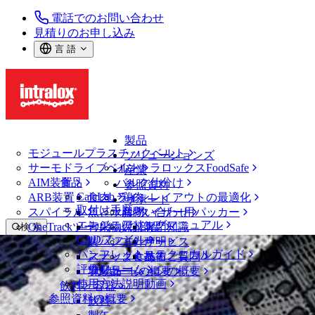
電話でのお問い合わせ
見積りのお申し込み
言 語
製品
モジュールプラスチックベルト
ソリューションズ
サーモドライブベルト
イントラロックスFoodSafe
産業
AIM装置
食品
バルク仕分け
参照資料
CalcLab
ARB装置
食肉、鶏肉
ラインレイアウトの最適化
サポート
取付け手順
スパイラル
魚と水産物
パレタイザー用パッカー
お問い合わせ
エンジニアリングマニュアル
OneTrackツールおよび部品
青果物
保証
専門知識
検 索
CADファイル
製パン
方針声明
サービス
メニューを開く
パンフレット・テクニカルガイド
スナック食品
よくあるご質問
技術
ニュース・メディア
評価フォーム
ソリューションの概要
乳製品
サポートの概要
使用方法説明動画
飲料と容器
積極的な予防策： 異物による汚染を再
参照資料の概要
飲料