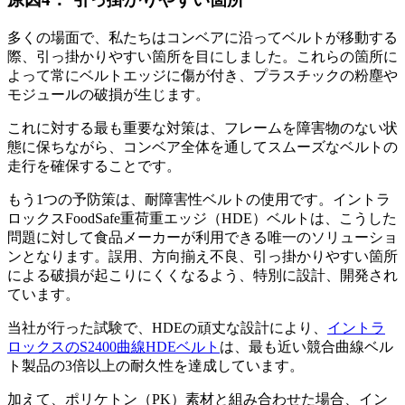
多くの場面で、私たちはコンベアに沿ってベルトが移動する
際、引っ掛かりやすい箇所を目にしました。これらの箇所に
よって常にベルトエッジに傷が付き、プラスチックの粉塵や
モジュールの破損が生じます。
これに対する最も重要な対策は、フレームを障害物のない状
態に保ちながら、コンベア全体を通してスムーズなベルトの
走行を確保することです。
もう1つの予防策は、耐障害性ベルトの使用です。イントラ
ロックスFoodSafe重荷重エッジ（HDE）ベルトは、こうした
問題に対して食品メーカーが利用できる唯一のソリューショ
ンとなります。誤用、方向揃え不良、引っ掛かりやすい箇所
による破損が起こりにくくなるよう、特別に設計、開発され
ています。
当社が行った試験で、HDEの頑丈な設計により、
イントラ
ロックスのS2400曲線HDEベルト
は、最も近い競合曲線ベル
ト製品の3倍以上の耐久性を達成しています。
加えて、ポリケトン（PK）素材と組み合わせた場合、イン