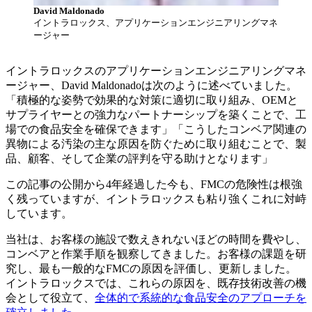
David Maldonado
イントラロックス、アプリケーションエンジニアリングマネ
ージャー
イントラロックスのアプリケーションエンジニアリングマネ
ージャー、David Maldonadoは次のように述べていました。
「積極的な姿勢で効果的な対策に適切に取り組み、OEMと
サプライヤーとの強力なパートナーシップを築くことで、工
場での食品安全を確保できます」「こうしたコンベア関連の
異物による汚染の主な原因を防ぐために取り組むことで、製
品、顧客、そして企業の評判を守る助けとなります」
この記事の公開から4年経過した今も、FMCの危険性は根強
く残っていますが、イントラロックスも粘り強くこれに対峙
しています。
当社は、お客様の施設で数えきれないほどの時間を費やし、
コンベアと作業手順を観察してきました。お客様の課題を研
究し、最も一般的なFMCの原因を評価し、更新しました。
イントラロックスでは、これらの原因を、既存技術改善の機
会として役立て、
全体的で系統的な食品安全のアプローチを