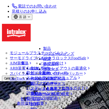
電話でのお問い合わせ
見積りのお申し込み
言 語
製品
モジュールプラスチックベルト
ソリューションズ
サーモドライブベルト
イントラロックスFoodSafe
産業
AIM装置
食品
バルク仕分け
参照資料
CalcLab
ARB装置
食肉、鶏肉
ラインレイアウトの最適化
サポート
取付け手順
スパイラル
魚と水産物
パレタイザー用パッカー
お問い合わせ
エンジニアリングマニュアル
OneTrackツールおよび部品
青果物
保証
専門知識
検 索
CADファイル
製パン
方針声明
サービス
メニューを開く
パンフレット・テクニカルガイド
スナック食品
よくあるご質問
技術
ニュース・メディア
評価フォーム
ソリューションの概要
乳製品
サポートの概要
使用方法説明動画
飲料と容器
DARBソーター、目標生産量と生産物の
参照資料の概要
飲料