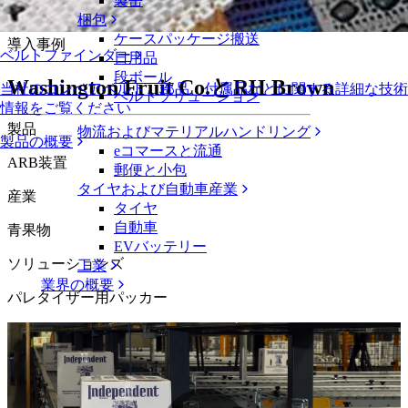
無傷を確保
製缶
梱包
ケースパッケージ搬送
導入事例
ベルトファインダー
日用品
段ボール
Washington Fruit Co.とRH Brown
当社のコンベアベルト、部品、付属品などに関する詳細な技術
ベルトソリューション
情報をご覧ください
製品
物流およびマテリアルハンドリング
製品の概要
eコマースと流通
ARB装置
郵便と小包
タイヤおよび自動車産業
産業
タイヤ
自動車
青果物
EVバッテリー
ソリューションズ
工業
業界の概要
パレタイザー用パッカー