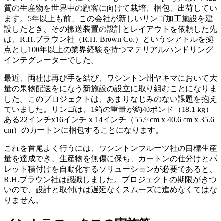
質の生産物を世界中の顧客に向けて栽培、梱包、出荷してい
ます。5年以上も前、この会社が新しいリンゴ加工施設を建
設したとき、その搬送装置の設計とレイアウトを依頼した先
は、R.H.ブラウン社（R.H. Brown Co.）というシアトルを拠
点とし100年以上の業界経験を持つマテリアルハンドリング
インテグレーターでした。
最近、両社は再び手を結び、ワシントン州ヤキマにおいて大
量の果物配送をになう新施設の設立に取り組むことになりま
した。このプロジェクトは、あまりなじみのない課題を抱え
ていました。リンゴは、1箱の重量が約40ポンド（18.1 kg）
ある22インチx16インチｘ14インチ（55.9 cm x 40.6 cm x 35.6
cm）のカートンに梱包することになります。
これを首尾よく行うには、ワシントンフルーツ社の目標生産
量を達成でき、生産物を無傷に保ち、カートンの仕分けとパ
レット積付けを自動化するソリューションが必要であると、
R.H.ブラウン社は認識しました。プロジェクトの期限がきつ
いので、設計と取付けは遅延なくスムーズに進めなくてはな
りません。