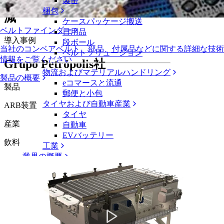
信頼性に優れ、総所有コストを99%削
製缶
梱包
減
ケースパッケージ搬送
ベルトファインダー
日用品
導入事例
段ボール
当社のコンベアベルト、部品、付属品などに関する詳細な技術
ベルトソリューション
情報をご覧ください
Grupo Petrópolis社
物流およびマテリアルハンドリング
製品の概要
eコマースと流通
製品
郵便と小包
タイヤおよび自動車産業
ARB装置
タイヤ
産業
自動車
EVバッテリー
飲料
工業
業界の概要