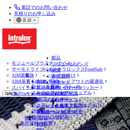
電話でのお問い合わせ
見積りのお申し込み
言 語
製品
モジュールプラスチックベルト
ソリューションズ
サーモドライブベルト
イントラロックスFoodSafe
産業
AIM装置
食品
バルク仕分け
参照資料
CalcLab
ARB装置
食肉、鶏肉
ラインレイアウトの最適化
サポート
取付け手順
スパイラル
魚と水産物
パレタイザー用パッカー
お問い合わせ
エンジニアリングマニュアル
OneTrackツールおよび部品
青果物
保証
専門知識
検 索
CADファイル
製パン
方針声明
サービス
メニューを開く
パンフレット・テクニカルガイド
スナック食品
よくあるご質問
技術
ニュース・メディア
評価フォーム
ソリューションの概要
乳製品
サポートの概要
使用方法説明動画
飲料と容器
イントラロックスARB振分けS7000は
参照資料の概要
飲料