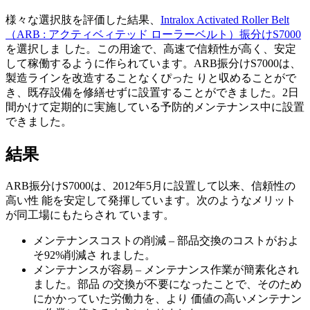
様々な選択肢を評価した結果、
Intralox Activated Roller Belt
（ARB : アクティベィテッド ローラーベルト）振分けS7000
を選択しま した。この用途で、高速で信頼性が高く、安定
して稼働するように作られています。ARB振分けS7000は、
製造ラインを改造することなくぴった りと収めることがで
き、既存設備を修繕せずに設置することができました。2日
間かけて定期的に実施している予防的メンテナンス中に設置
できました。
結果
ARB振分けS7000は、2012年5月に設置して以来、信頼性の
高い性 能を安定して発揮しています。次のようなメリット
が同工場にもたらされ ています。
メンテナンスコストの削減 – 部品交換のコストがおよ
そ92%削減さ れました。
メンテナンスが容易 – メンテナンス作業が簡素化され
ました。部品 の交換が不要になったことで、そのため
にかかっていた労働力を、より 価値の高いメンテナン