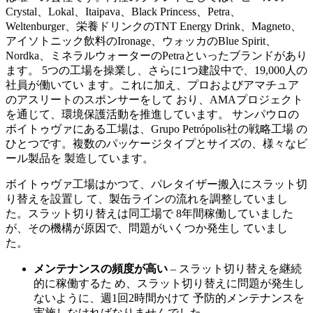
Crystal、Lokal、Itaipava、Black Princess、Petra、
Weltenburger、栄養ドリンクのTNT Energy Drink、Magneto、
アイソトニック飲料のIronage、ウォッカのBlue Spirit、
Nordka、ミネラルウォーターのPetraといったブランドがあり
ます。 5つの工場を操業し、さらに1つ建設中で、19,000人の
社員が働いてい ます。これに加え、プロおよびアマチュア
のアスリートのスポンサーをして おり、AMAプロジェクト
を通じて、環境保護活動を推進しています。 サンパウロの
ボイトゥヴァにある工場は、Grupo Petrópolis社の戦略工場 の
ひとつです。複数のパッケージタイプとサイズの、様々なビ
ール製品を 製造しています。
ボイトゥヴァ工場はかつて、パレタイザー搬入にスラット切
り替えを設置し て、製缶ラインの流れを調整していまし
た。スラット切り替えは同工場で 8年間稼働していました
が、その機構が原因で、問題がいくつか発生し ていまし
た。
メンテナンスの頻度が高い
– スラット切り替えを継続
的に稼働するた め、スラット切り替えに問題が発生し
ないように、週1回2時間かけて 予防的メンテナンスを
実施しなければなりませんでした。