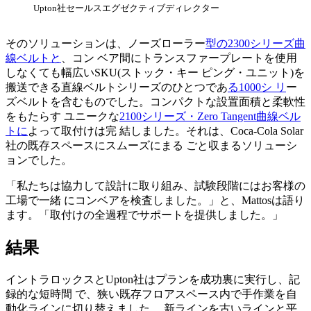
Upton社セールスエグゼクティブディレクター
そのソリューションは、ノーズローラー
型の2300シリーズ曲
線ベルトと
、コン ベア間にトランスファープレートを使用
しなくても幅広いSKU(ストック・キー ピング・ユニット)を
搬送できる直線ベルトシリーズのひとつであ
る1000シ リ
ー
ズベルトを含むものでした。コンパクトな設置面積と柔軟性
をもたらす ユニークな
2100シリーズ・Zero Tangent曲線ベル
トに
よって取付けは完 結しました。それは、Coca‑Cola Solar
社の既存スペースにスムーズにまる ごと収まるソリューシ
ョンでした。
「私たちは協力して設計に取り組み、試験段階にはお客様の
工場で一緒 にコンベアを検査しました。」と、Mattosは語り
ます。「取付けの全過程でサポートを提供しました。」
結果
イントラロックスとUpton社はプランを成功裏に実行し、記
録的な短時間 で、狭い既存フロアスペース内で手作業を自
動化ラインに切り替えました。 新ラインを古いラインと平