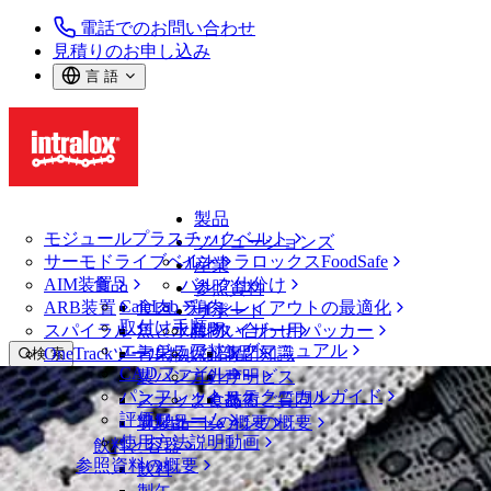
電話でのお問い合わせ
見積りのお申し込み
言 語
製品
モジュールプラスチックベルト
ソリューションズ
サーモドライブベルト
イントラロックスFoodSafe
産業
AIM装置
食品
バルク仕分け
参照資料
CalcLab
ARB装置
食肉、鶏肉
ラインレイアウトの最適化
サポート
取付け手順
スパイラル
魚と水産物
パレタイザー用パッカー
お問い合わせ
エンジニアリングマニュアル
OneTrackツールおよび部品
青果物
保証
専門知識
検 索
CADファイル
製パン
方針声明
サービス
メニューを開く
パンフレット・テクニカルガイド
スナック食品
よくあるご質問
技術
ニュース・メディア
評価フォーム
ソリューションの概要
乳製品
サポートの概要
使用方法説明動画
飲料と容器
パレタイザー用パッカーでトランスフ
参照資料の概要
飲料