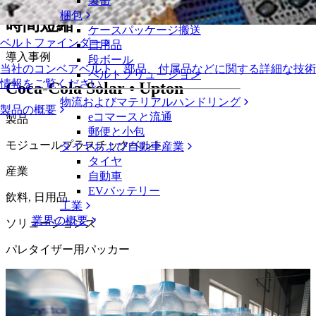
ァープレート数減少、 スペース節約、
製缶
梱包
時間短縮
ケースパッケージ搬送
ベルトファインダー
日用品
導入事例
段ボール
当社のコンベアベルト、部品、付属品などに関する詳細な技術
ベルトソリューション
情報をご覧ください
Coca-Cola Solar • Upton
物流およびマテリアルハンドリング
製品の概要
eコマースと流通
製品
郵便と小包
モジュールプラスチックベルト
タイヤおよび自動車産業
タイヤ
産業
自動車
EVバッテリー
飲料, 日用品
工業
業界の概要
ソリューションズ
パレタイザー用パッカー