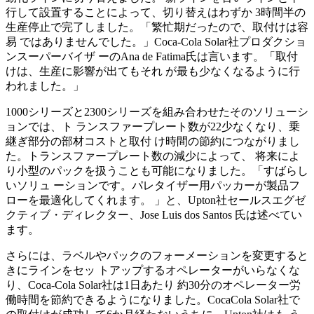
行して設置することによって、切り替えはわずか 3時間半の
生産停止で完了しました。「繁忙期だったので、取付けは容
易 ではありませんでした。」Coca-Cola Solar社プロダクショ
ンスーパーバイザ ーのAna de Fatima氏は言います。「取付
けは、生産に影響が出てもそれ が最も少なくなるように行
われました。」
1000シリーズと2300シリーズを組み合わせたそのソリューシ
ョンでは、ト ランスファープレート数が22少なくなり、乗
継ぎ部分の部材コストと取付 け時間の節約につながりまし
た。トランスファープレート数の減少によって、 将来によ
り小型のパックを扱うことも可能になりました。「すばらし
いソリュ ーションです。パレタイザー用パッカーが製品フ
ローを最適化してくれます。 」と、Upton社セールスエグゼ
クティブ・ディレクター、Jose Luis dos Santos 氏は述べてい
ます。
さらには、ラベルやパックのフォーメーションを変更すると
きにラインをセッ トアップするオペレーターがいらなくな
り、Coca-Cola Solar社は1日あたり 約30分のオペレーター労
働時間を節約できるようになりました。CocaCola Solar社で