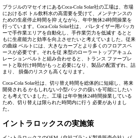
ブラジルのマセイオにあるCoca‐Cola Solar社の工場は、市場
におけるボ トル飲料水の高需要を受けて、メンテナンスの
ための生産停止時間を抑 えながら、年中無休24時間操業を
行っています。Coca-Cola Solar社は、 パレタイザー用パッカ
ーで手作業エリアを自動化し、手作業労力を低減す るとと
もに生産能力と効率を向上させたいと考えていました。従来
の曲線 ベルトには、大きなカーブとより多くのフロアスペ
ースが必要です。それを従 来型のローラートップアキュム
レーションベルトと組み合わせると、トランス ファープレ
ートと取付け時間がもっと必要になり、製品の配置ずれ、詰
まり、 損傷のリスクも高くなります。
Coca-Cola Solar社は、切り替え時間を総体的に短縮し、将来
開発される かもしれない小型パックの扱いを可能にしたい
とも考えていました。工場 は年中無休24時間操業している
ため、切り替えは限られた時間内に行う 必要がありまし
た。
イントラロックスの実施策
イントラロックスのOEM（自社ブランド製造販売会社）パ