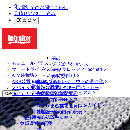
電話でのお問い合わせ
見積りのお申し込み
言 語
製品
モジュールプラスチックベルト
ソリューションズ
サーモドライブベルト
イントラロックスFoodSafe
産業
AIM装置
食品
バルク仕分け
参照資料
CalcLab
ARB装置
食肉、鶏肉
ラインレイアウトの最適化
サポート
取付け手順
スパイラル
魚と水産物
パレタイザー用パッカー
お問い合わせ
エンジニアリングマニュアル
OneTrackツールおよび部品
青果物
保証
専門知識
検 索
CADファイル
製パン
方針声明
サービス
メニューを開く
パンフレット・テクニカルガイド
スナック食品
よくあるご質問
技術
イントラロックス・スマートキャリーウェイ
評価フォーム
ソリューションの概要
乳製品
サポートの概要
使用方法説明動画
IDL-C v2.x
飲料と容器
IDL-C 1.X
参照資料の概要
飲料