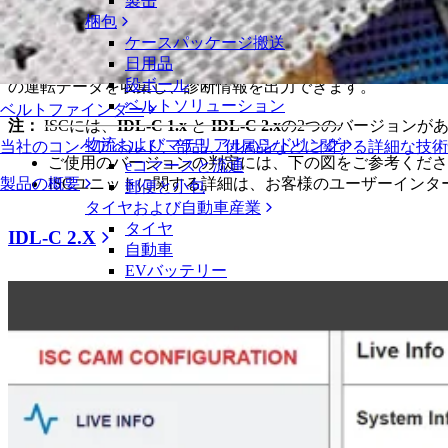
製缶
イントラロックス・スマートキャリー
梱包
ケースパッケージ搬送
日用品
イントラロックス・スマートキャリーウェイ（ISC）は、機
段ボール
の運転データを収集し、診断情報を出力できます。
ベルトソリューション
ベルトファインダー
注：
ISCには、
IDL-C 1.x
と
IDL-C 2.x
の2つのバージョンが
物流およびマテリアルハンドリング
当社のコンベアベルト、部品、付属品などに関する詳細な技
ご使用のバージョンの判定には、下の図をご参考くださ
eコマースと流通
ISCユニットに関する詳細は、お客様のユーザーイン
製品の概要
郵便と小包
タイヤおよび自動車産業
タイヤ
IDL-C 2.X
自動車
EVバッテリー
工業
業界の概要