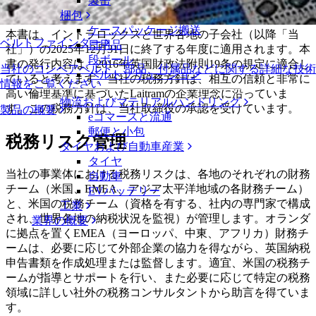
針
製缶
梱包
ケースパッケージ搬送
本書は、イントラロックスと世界各地の子会社（以降「当
ベルトファインダー
日用品
社」）の2025年12月31日に終了する年度に適用されます。本
段ボール
書の発行内容は、2016年英国財政法附則19条の規定に適合し
当社のコンベアベルト、部品、付属品などに関する詳細な技術
ベルトソリューション
ていると考えます。当社の税務方針は、相互の信頼と非常に
情報をご覧ください
高い倫理基準に基づいたLaitramの企業理念に沿っていま
物流およびマテリアルハンドリング
す。この税務方針は、当社取締役の承認を受けています。
製品の概要
eコマースと流通
郵便と小包
税務リスク管理
タイヤおよび自動車産業
タイヤ
当社の事業体における税務リスクは、各地のそれぞれの財務
自動車
チーム（米国、EMEA、アジア太平洋地域の各財務チーム）
EVバッテリー
と、米国の税務チーム（資格を有する、社内の専門家で構成
工業
され、世界各地の納税状況を監視）が管理します。オランダ
業界の概要
に拠点を置くEMEA（ヨーロッパ、中東、アフリカ）財務チ
ームは、必要に応じて外部企業の協力を得ながら、英国納税
申告書類を作成処理または監督します。適宜、米国の税務チ
ームが指導とサポートを行い、また必要に応じて特定の税務
領域に詳しい社外の税務コンサルタントから助言を得ていま
す。