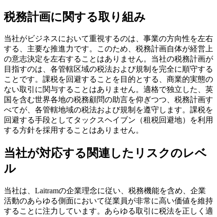
税務計画に関する取り組み
当社がビジネスにおいて重視するのは、事業の方向性を左右
する、主要な推進力です。このため、税務計画自体が経営上
の意志決定を左右することはありません。当社の税務計画が
目指すのは、各管轄区域の税法および規制を完全に順守する
ことです。課税を回避することを目的とする、商業的実態の
ない取引に関与することはありません。適格で独立した、英
国を含む世界各地の税務顧問の助言を仰ぎつつ、税務計画す
べてが、各管轄地域の税法および規制を遵守します。課税を
回避する手段としてタックスヘイブン（租税回避地）を利用
する方針を採用することはありません。
当社が対応する関連したリスクのレベ
ル
当社は、Laitramの企業理念に従い、税務機能を含め、企業
活動のあらゆる側面において従業員が非常に高い価値を維持
することに注力しています。あらゆる取引に税法を正しく適