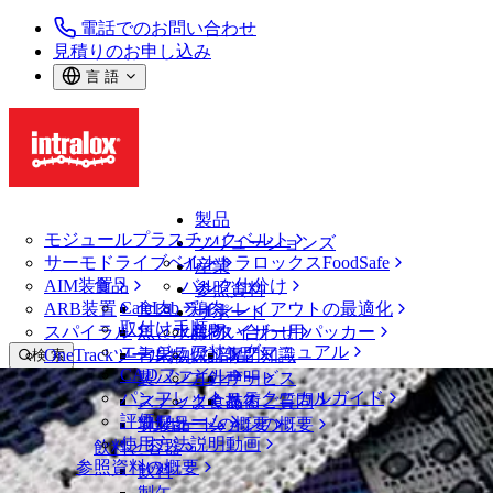
電話でのお問い合わせ
見積りのお申し込み
言 語
製品
モジュールプラスチックベルト
ソリューションズ
サーモドライブベルト
イントラロックスFoodSafe
産業
AIM装置
食品
バルク仕分け
参照資料
CalcLab
ARB装置
食肉、鶏肉
ラインレイアウトの最適化
サポート
取付け手順
スパイラル
魚と水産物
パレタイザー用パッカー
お問い合わせ
エンジニアリングマニュアル
OneTrackツールおよび部品
青果物
保証
専門知識
検 索
CADファイル
製パン
方針声明
サービス
メニューを開く
パンフレット・テクニカルガイド
スナック食品
よくあるご質問
技術
開示
評価フォーム
ソリューションの概要
乳製品
サポートの概要
使用方法説明動画
飲料と容器
イントラロックスのグローバル税務方
参照資料の概要
飲料