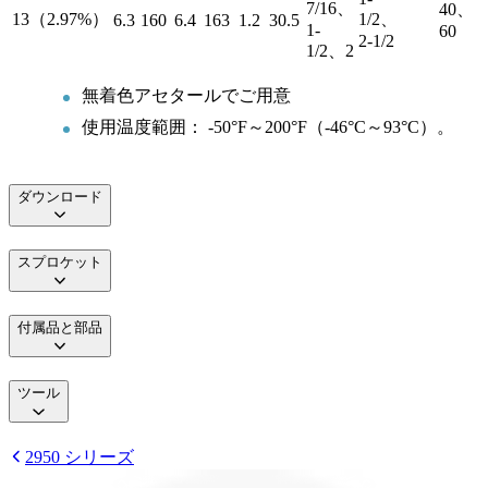
7/16、
40、
13（2.97%）
1/2、
6.3
160
6.4
163
1.2
30.5
1-
60
2-1/2
1/2、2
無着色アセタールでご用意
使用温度範囲： -50°F～200°F（-46°C～93°C）。
ダウンロード
スプロケット
付属品と部品
ツール
2950 シリーズ