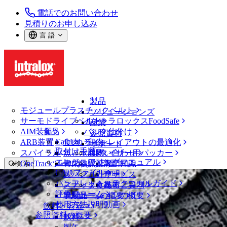
電話でのお問い合わせ
見積りのお申し込み
言 語
製品
モジュールプラスチックベルト
ソリューションズ
サーモドライブベルト
イントラロックスFoodSafe
産業
AIM装置
食品
バルク仕分け
参照資料
CalcLab
ARB装置
食肉、鶏肉
ラインレイアウトの最適化
サポート
取付け手順
スパイラル
魚と水産物
パレタイザー用パッカー
お問い合わせ
エンジニアリングマニュアル
OneTrackツールおよび部品
青果物
保証
専門知識
検 索
CADファイル
製パン
方針声明
サービス
メニューを開く
パンフレット・テクニカルガイド
スナック食品
よくあるご質問
技術
ベルトファインダー
評価フォーム
ソリューションの概要
乳製品
サポートの概要
使用方法説明動画
ベルトファインダー
飲料と容器
参照資料の概要
モジュールプラスチックベルト
飲料
2950 シリーズ