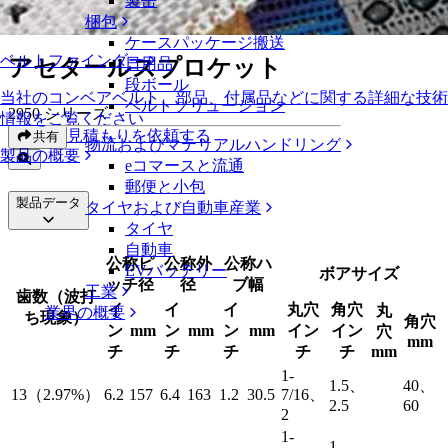
製缶
アセタールスプロケット
梱包
ケースパッケージ搬送
ベルトファインダー
アセタールスプロケット
日用品
段ボール
当社のコンベアベルト、部品、付属品などに関する詳細な技術
ベルトソリューション
2950 シリーズ
情報をご覧ください
見積もりを依頼する
共有
物流およびマテリアルハンドリング
製品の概要
eコマースと流通
郵便と小包
製品データ
タイヤおよび自動車産業
タイヤ
自動車
公称ピ
公称外
公称ハ
EVバッテリー
ボアサイズ
ッチ径
径
ブ幅
工業
歯数（波打
イ
イ
イ
丸穴
角穴
丸
業界の概要
ち現象）
角穴
ン
mm
ン
mm
ン
mm
イン
イン
穴
mm
チ
チ
チ
チ
チ
mm
1-
1.5、
40、
13（2.97%）
6.2
157
6.4
163
1.2
30.5
7/16、
2.5
60
2
1-
1-