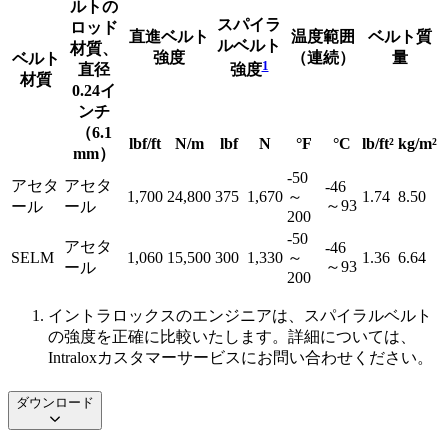
ルトの
スパイラ
ロッド
直進ベルト
温度範囲
ベルト質
ルベルト
材質、
強度
（連続）
量
ベルト
1
直径
強度
材質
0.24イ
ンチ
（6.1
lbf/ft
N/m
lbf
N
°F
°C
lb/ft²
kg/m²
mm）
-50
アセタ
アセタ
-46
1,700
24,800
375
1,670
～
1.74
8.50
～93
ール
ール
200
-50
アセタ
-46
SELM
1,060
15,500
300
1,330
～
1.36
6.64
～93
ール
200
イントラロックスのエンジニアは、スパイラルベルト
の強度を正確に比較いたします。詳細については、
Intraloxカスタマーサービスにお問い合わせください。
ダウンロード