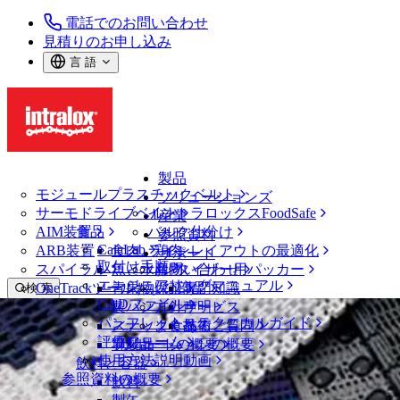
電話でのお問い合わせ
見積りのお申し込み
言 語
製品
モジュールプラスチックベルト
ソリューションズ
サーモドライブベルト
イントラロックスFoodSafe
産業
AIM装置
食品
バルク仕分け
参照資料
CalcLab
ARB装置
食肉、鶏肉
ラインレイアウトの最適化
サポート
取付け手順
スパイラル
魚と水産物
パレタイザー用パッカー
お問い合わせ
エンジニアリングマニュアル
OneTrackツールおよび部品
青果物
保証
専門知識
検 索
CADファイル
製パン
方針声明
サービス
メニューを開く
パンフレット・テクニカルガイド
スナック食品
よくあるご質問
技術
ベルトファインダー
評価フォーム
ソリューションの概要
乳製品
サポートの概要
使用方法説明動画
ベルトファインダー
飲料と容器
参照資料の概要
モジュールプラスチックベルト
飲料
2700 シリーズ