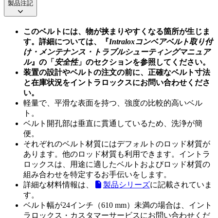
製品注記
このベルトには、物が挟まりやすくなる箇所が生じま
す。詳細については、『
Intraloxコンベアベルト取り付
け・メンテナンス・トラブルシューティングマニュア
ル
』の「
安全性
」のセクションを参照してください。
装置の設計やベルトの注文の前に、正確なベルト寸法
と在庫状況をイントラロックスにお問い合わせくださ
い。
軽量で、平滑な表面を持つ、強度の比較的高いベル
ト。
ベルト開孔部は垂直に貫通しているため、洗浄が簡
便。
それぞれのベルト材質にはデフォルトのロッド材質が
あります。他のロッド材質も利用できます。イントラ
ロックスは、用途に適したベルトおよびロッド材質の
組み合わせを特定するお手伝いをします。
詳細な材料情報は、
製品シリーズ
に記載されていま
す。
ベルト幅が24インチ（610 mm）未満の場合は、イント
ラロックス・カスタマーサービスにお問い合わせくだ