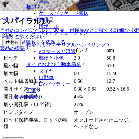
製缶
スパイラル1.6
梱包
ケースパッケージ搬送
ベルトファインダー
スパイラル1.6
日用品
段ボール
当社のコンベアベルト、部品、付属品などに関する詳細な技術
ベルトソリューション
2700 シリーズ
情報をご覧ください
見積もりを依頼する
共有
物流およびマテリアルハンドリング
製品の概要
インチ
mm
eコマースと流通
ピッチ
2.0
50.8
郵便と小包
タイヤおよび自動車産業
最小幅
24
610
タイヤ
最大幅
60
1524
自動車
ベルト幅増加単位
0.50
12.7
EVバッテリー
開孔サイズ（約）
0.38 × 0.64
9.52 × 16.5
工業
開孔率（伸張時）
45%
業界の概要
最小開孔率（1.6半径）
27%
ヒンジタイプ
オープン
ロッド保持機構。ロッドの種
オクルードされたエッジ、
類
ヘッドなし