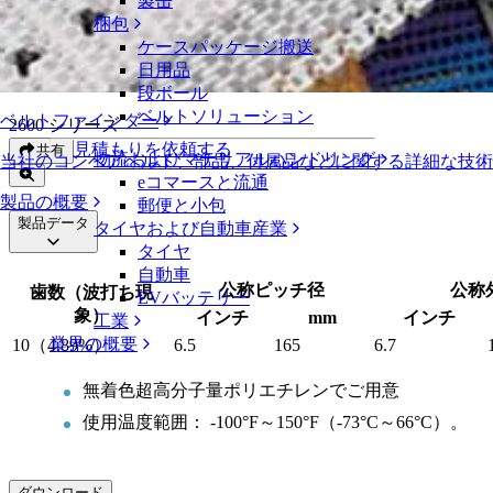
製缶
EZクリーン™スプロケット
梱包
ケースパッケージ搬送
EZクリーン™スプロケット
日用品
段ボール
ベルトソリューション
ベルトファインダー
2600 シリーズ
見積もりを依頼する
共有
物流およびマテリアルハンドリング
当社のコンベアベルト、部品、付属品などに関する詳細な技
eコマースと流通
製品の概要
郵便と小包
製品データ
タイヤおよび自動車産業
タイヤ
自動車
公称ピッチ径
公称
歯数（波打ち現
EVバッテリー
象）
インチ
mm
インチ
工業
業界の概要
10（4.89%）
6.5
165
6.7
無着色超高分子量ポリエチレンでご用意
使用温度範囲： -100°F～150°F（-73°C～66°C）。
ダウンロード