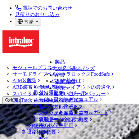
電話でのお問い合わせ
見積りのお申し込み
言 語
製品
モジュールプラスチックベルト
ソリューションズ
サーモドライブベルト
イントラロックスFoodSafe
産業
AIM装置
食品
バルク仕分け
参照資料
CalcLab
ARB装置
食肉、鶏肉
ラインレイアウトの最適化
サポート
取付け手順
スパイラル
魚と水産物
パレタイザー用パッカー
お問い合わせ
エンジニアリングマニュアル
OneTrackツールおよび部品
青果物
保証
専門知識
検 索
CADファイル
製パン
方針声明
サービス
メニューを開く
パンフレット・テクニカルガイド
スナック食品
よくあるご質問
技術
ベルトファインダー
評価フォーム
ソリューションの概要
乳製品
サポートの概要
使用方法説明動画
ベルトファインダー
飲料と容器
参照資料の概要
モジュールプラスチックベルト
飲料
2600 シリーズ