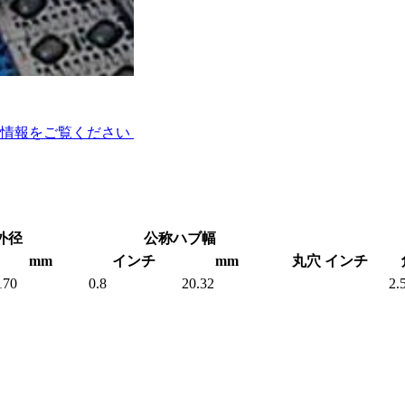
術情報をご覧ください
外径
公称ハブ幅
mm
インチ
mm
丸穴 インチ
170
0.8
20.32
2.