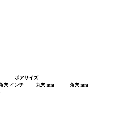
ボアサイズ
角穴 インチ
丸穴 mm
角穴 mm
5