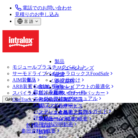
電話でのお問い合わせ
見積りのお申し込み
言 語
製品
モジュールプラスチックベルト
ソリューションズ
サーモドライブベルト
イントラロックスFoodSafe
産業
AIM装置
食品
バルク仕分け
参照資料
CalcLab
ARB装置
食肉、鶏肉
ラインレイアウトの最適化
サポート
取付け手順
スパイラル
魚と水産物
パレタイザー用パッカー
お問い合わせ
エンジニアリングマニュアル
OneTrackツールおよび部品
青果物
保証
専門知識
検 索
CADファイル
製パン
方針声明
サービス
メニューを開く
パンフレット・テクニカルガイド
スナック食品
よくあるご質問
技術
ベルトファインダー
評価フォーム
ソリューションの概要
乳製品
サポートの概要
使用方法説明動画
ベルトファインダー
飲料と容器
参照資料の概要
モジュールプラスチックベルト
飲料
2300 シリーズ