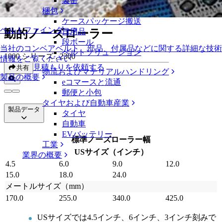
製缶
動的ノーズローラー
梱包
ケースパッケージ搬送
ベルトファインダー
動的ノーズローラー
日用品
段ボール
当社のコンベアベルト、部品、付属品などに関する詳細な技術
ベルトソリューション
1000 シリーズ , 2300
情報をご覧ください
見積もりを依頼する
共有
物流およびマテリアルハンドリング
製品の概要
eコマースと流通
郵便と小包
タイヤおよび自動車産業
製品データ
タイヤ
自動車
EVバッテリー
標準ノーズローラー幅
工業
USサイズ（インチ）
業界の概要
4.5
6.0
9.0
12.0
15.0
18.0
24.0
メートルサイズ（mm）
170.0
255.0
340.0
425.0
USサイズでは4.5インチ、6インチ、3インチ刻みで