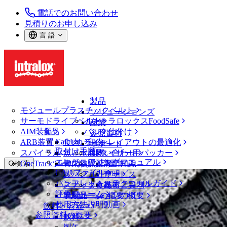
電話でのお問い合わせ
見積りのお申し込み
言 語
製品
モジュールプラスチックベルト
ソリューションズ
サーモドライブベルト
イントラロックスFoodSafe
産業
AIM装置
食品
バルク仕分け
参照資料
CalcLab
ARB装置
食肉、鶏肉
ラインレイアウトの最適化
サポート
取付け手順
スパイラル
魚と水産物
パレタイザー用パッカー
お問い合わせ
エンジニアリングマニュアル
OneTrackツールおよび部品
青果物
保証
専門知識
検 索
CADファイル
製パン
方針声明
サービス
メニューを開く
パンフレット・テクニカルガイド
スナック食品
よくあるご質問
技術
ベルトファインダー
評価フォーム
ソリューションの概要
乳製品
サポートの概要
使用方法説明動画
ベルトファインダー
飲料と容器
参照資料の概要
モジュールプラスチックベルト
飲料
1750 シリーズ