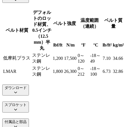
デフォル
トのロッ
温度範囲
ベルト質
ベルト強度
ド材質、
（連続）
量
ベルト材質
0.5インチ
（12.5
mm）半
lbf/ft
N/m
°F
°C
lb/ft²
kg/m²
丸
ステンレ
0～
-18～
低摩耗プラス
1,200
17,500
7.10
34.66
ス鋼
120
49
ステンレ
0～
-18～
LMAR
1,800
26,300
6.73
32.86
ス鋼
212
100
ダウンロード
スプロケット
付属品と部品