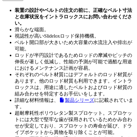
装置の設計やベルトの注文の前に、正確なベルト寸法
と在庫状況をイントラロックスにお問い合わせくださ
い。
滑らかな端面。
視認性が高いSlideloxロッド保持機構。
ベルト開口部が大きいため大容量の水流注入や排出が
可能。
ロッドが半円設計であるためロッドの摩滅やピッチの
伸長が著しく低減し、性能の予測が可能で過酷な用途
におけるメンテナンス計画が容易。
それぞれのベルト材質にはデフォルトのロッド材質が
あります。他のロッド材質も利用できます。イントラ
ロックスは、用途に適したベルトおよびロッド材質の
組み合わせを特定するお手伝いをします。
詳細な材料情報は、
製品シリーズ
に記載されていま
す。
超耐摩耗性ポリウレタン製スプロケット。スプロケッ
トには大型で堅牢な歯が採用されているためかみ合わ
せが安定しており、スプロケットの寿命が延び、ドラ
イブポケットから異物を取り除くことが可能。