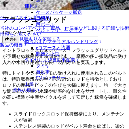
製缶
フラッシュグリッド
梱包
ケースパッケージ搬送
ベルトファインダー
フラッシュグリッド
日用品
段ボール
当社のコンベアベルト、部品、付属品などに関する詳細な技術
ベルトソリューション
1750 シリーズ
情報をご覧ください
見積もりを依頼する
共有
物流およびマテリアルハンドリング
製品の概要
eコマースと流通
イントラロックス1750シリーズ・フラッシュグリッドベルト
郵便と小包
が予期せぬ稼働停止時間を削減し、摩擦の多い搬送品の受け
タイヤおよび自動車産業
入れや水切り用途でも長い製品寿命を実現します。
タイヤ
自動車
特にトマトやジャガイモの受け入れに使用されるこのベルト
EVバッテリー
は、特許取得済みの半円形設計のロッドを特徴としており、
工業
ロッドの摩耗とピッチの伸びを大幅に抑えます。均一で大き
業界の概要
な開口部が大量の水流や効率的な排水をサポートし、耐久性
の高い構造が生産サイクルを通して安定した稼働を確保しま
す。
スライドロックスロッド保持機構により、メンテナン
スが容易
ステンレス鋼製のロッドがベルト寿命を延ばし、梁の