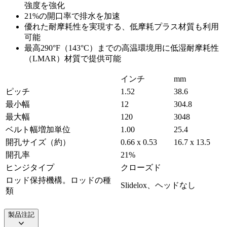
強度を強化
21%の開口率で排水を加速
優れた耐摩耗性を実現する、低摩耗プラス材質も利用
可能
最高290°F（143°C）までの高温環境用に低湿耐摩耗性
（LMAR）材質で提供可能
インチ
mm
ピッチ
1.52
38.6
最小幅
12
304.8
最大幅
120
3048
ベルト幅増加単位
1.00
25.4
開孔サイズ（約）
0.66 x 0.53
16.7 x 13.5
開孔率
21%
ヒンジタイプ
クローズド
ロッド保持機構。ロッドの種
Slidelox、ヘッドなし
類
製品注記