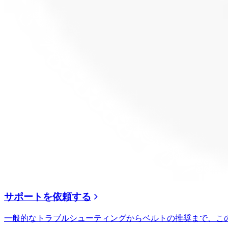
サポートを依頼する
一般的なトラブルシューティングからベルトの推奨まで、こ