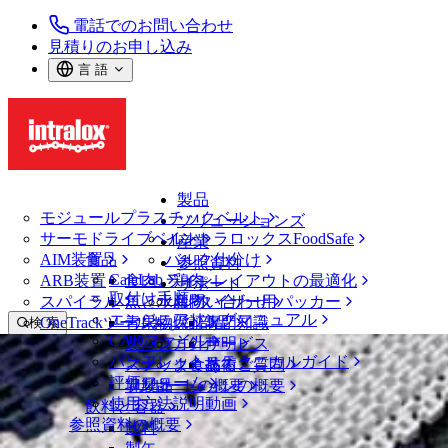
電話でのお問い合わせ
見積りのお申し込み
言 語
製品
モジュールプラスチックベルト
ソリューションズ
サーモドライブベルト
イントラロックスFoodSafe
産業
AIM装置
食品
バルク仕分け
参照資料
CalcLab
ARB装置
食肉、鶏肉
ラインレイアウトの最適化
サポート
取付け手順
スパイラル
魚と水産物
パレタイザー用パッカー
お問い合わせ
エンジニアリングマニュアル
OneTrackツールおよび部品
青果物
保証
専門知識
検 索
CADファイル
製パン
方針声明
サービス
メニューを開く
パンフレット・テクニカルガイド
スナック食品
よくあるご質問
技術
ベルトファインダー
評価フォーム
ソリューションの概要
乳製品
サポートの概要
使用方法説明動画
ベルトファインダー
飲料と容器
参照資料の概要
モジュールプラスチックベルト
飲料
100 シリーズ