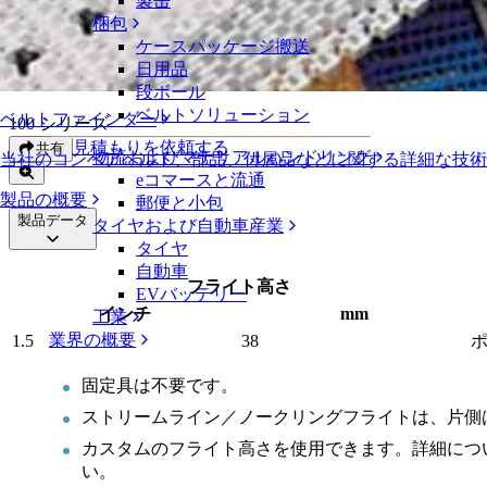
製缶
ストリームライン／ノークリングフライト
梱包
ケースパッケージ搬送
ストリームライン／ノークリングフラ
日用品
段ボール
ベルトソリューション
ベルトファインダー
100 シリーズ
見積もりを依頼する
共有
物流およびマテリアルハンドリング
当社のコンベアベルト、部品、付属品などに関する詳細な技
eコマースと流通
製品の概要
郵便と小包
製品データ
タイヤおよび自動車産業
タイヤ
自動車
フライト高さ
EVバッテリー
インチ
mm
工業
業界の概要
1.5
38
固定具は不要です。
ストリームライン／ノークリングフライトは、片側
カスタムのフライト高さを使用できます。詳細につ
い。