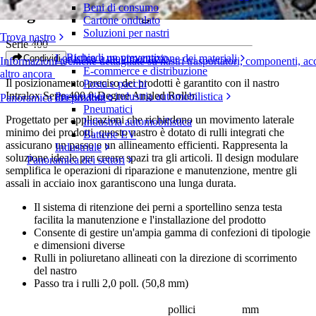
Beni di consumo
Angled Roller™ 0 gradi
Cartone ondulato
Soluzioni per nastri
Trova nastro
Serie 400
Richiedi un preventivo
Logistica e movimentazione dei materiali
Condividi
Informazioni tecniche dettagliate su nastri trasportatori, componenti, ac
E-commerce e distribuzione
altro ancora
Il posizionamento preciso dei prodotti è garantito con il nastro
Posta e pacchi
Intralox Serie 400 0-Degree Angled Roller.
Pneumatici e industria automobilistica
Panoramica dei prodotti
Pneumatici
Progettato per applicazioni che richiedono un movimento laterale
Industria automobilistica
minimo dei prodotti, questo nastro è dotato di rulli integrati che
Batterie EV
assicurano un passo e un allineamento efficienti. Rappresenta la
Industriale
soluzione ideale per creare spazi tra gli articoli. Il design modulare
Panoramica dei settori
semplifica le operazioni di riparazione e manutenzione, mentre gli
assali in acciaio inox garantiscono una lunga durata.
Il sistema di ritenzione dei perni a sportellino senza testa
facilita la manutenzione e l'installazione del prodotto
Consente di gestire un'ampia gamma di confezioni di tipologie
e dimensioni diverse
Rulli in poliuretano allineati con la direzione di scorrimento
del nastro
Passo tra i rulli 2,0 poll. (50,8 mm)
pollici
mm