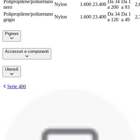
Polipropilene/poliuretano
Da 34
Da 1
Nylon
1.600
23.400
2,
nero
a 200
a 93
Polipropilene/poliuretano
Da 34
Da 1
Nylon
1.600
23.400
2,
grigio
a 120
a 49
Pignoni
Accessori e componenti
Utensili
Serie 400