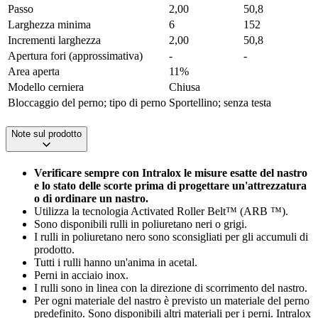
Passo
2,00
50,8
Larghezza minima
6
152
Incrementi larghezza
2,00
50,8
Apertura fori (approssimativa)
-
-
Area aperta
11%
Modello cerniera
Chiusa
Bloccaggio del perno; tipo di perno
Sportellino; senza testa
Note sul prodotto
Verificare sempre con Intralox le misure esatte del nastro
e lo stato delle scorte prima di progettare un'attrezzatura
o di ordinare un nastro.
Utilizza la tecnologia Activated Roller Belt™ (ARB ™).
Sono disponibili rulli in poliuretano neri o grigi.
I rulli in poliuretano nero sono sconsigliati per gli accumuli di
prodotto.
Tutti i rulli hanno un'anima in acetal.
Perni in acciaio inox.
I rulli sono in linea con la direzione di scorrimento del nastro.
Per ogni materiale del nastro è previsto un materiale del perno
predefinito. Sono disponibili altri materiali per i perni. Intralox