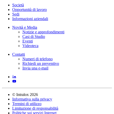
Società
Opportunità di lavoro
Sedi
Informazioni aziendali
Novità e Media
Notizie e approfondimenti
Casi di Studio
Eventi
Videoteca
Contatti
Numeri di telefono
Richiedi un preventivo
Invia una e-mail
©
Intralox
2026
Informativa sulla privacy
Termini di utilizzo
Limitazione di responsabilità
Politiche sui servizi Internet