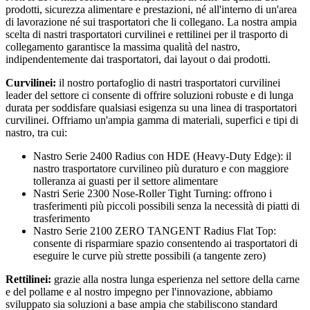
prodotti, sicurezza alimentare e prestazioni, né all'interno di un'area
di lavorazione né sui trasportatori che li collegano. La nostra ampia
scelta di nastri trasportatori curvilinei e rettilinei per il trasporto di
collegamento garantisce la massima qualità del nastro,
indipendentemente dai trasportatori, dai layout o dai prodotti.
Curvilinei:
il nostro portafoglio di nastri trasportatori curvilinei
leader del settore ci consente di offrire soluzioni robuste e di lunga
durata per soddisfare qualsiasi esigenza su una linea di trasportatori
curvilinei. Offriamo un'ampia gamma di materiali, superfici e tipi di
nastro, tra cui:
Nastro Serie 2400 Radius con HDE (Heavy-Duty Edge): il
nastro trasportatore curvilineo più duraturo e con maggiore
tolleranza ai guasti per il settore alimentare
Nastri Serie 2300 Nose-Roller Tight Turning: offrono i
trasferimenti più piccoli possibili senza la necessità di piatti di
trasferimento
Nastro Serie 2100 ZERO TANGENT Radius Flat Top:
consente di risparmiare spazio consentendo ai trasportatori di
eseguire le curve più strette possibili (a tangente zero)
Rettilinei:
grazie alla nostra lunga esperienza nel settore della carne
e del pollame e al nostro impegno per l'innovazione, abbiamo
sviluppato sia soluzioni a base ampia che stabiliscono standard