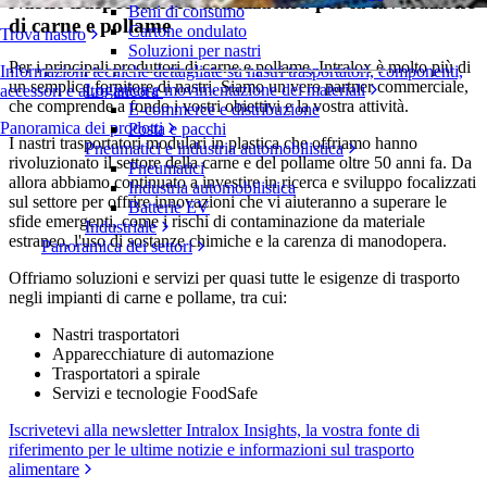
Nastri trasportatori e attrezzatura per la lavorazione
Beni di consumo
di carne e pollame
Cartone ondulato
Trova nastro
Soluzioni per nastri
Per i principali produttori di carne e pollame, Intralox è molto più di
Informazioni tecniche dettagliate su nastri trasportatori, componenti,
un semplice fornitore di nastri. Siamo un vero partner commerciale,
Logistica e movimentazione dei materiali
accessori e altro ancora
che comprende a fondo i vostri obiettivi e la vostra attività.
E-commerce e distribuzione
Panoramica dei prodotti
Posta e pacchi
I nastri trasportatori modulari in plastica che offriamo hanno
Pneumatici e industria automobilistica
rivoluzionato il settore della carne e del pollame oltre 50 anni fa. Da
Pneumatici
allora abbiamo continuato a investire in ricerca e sviluppo focalizzati
Industria automobilistica
sul settore per offrire innovazioni che vi aiuteranno a superare le
Batterie EV
sfide emergenti, come i rischi di contaminazione da materiale
Industriale
estraneo, l'uso di sostanze chimiche e la carenza di manodopera.
Panoramica dei settori
Offriamo soluzioni e servizi per quasi tutte le esigenze di trasporto
negli impianti di carne e pollame, tra cui:
Nastri trasportatori
Apparecchiature di automazione
Trasportatori a spirale
Servizi e tecnologie FoodSafe
Iscrivetevi alla newsletter Intralox Insights, la vostra fonte di
riferimento per le ultime notizie e informazioni sul trasporto
alimentare