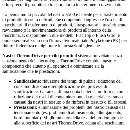
o lo spreco di prodotti sui trasportatori a trasferimento ravvicinato.
La penna molto piccola del nastro S560 è l'ideale per il trasferimento
di prodotti piccoli o delicati, che comprende l'ingresso e l'uscita di
macchinari, il trasferimento di prodotti, i trasportatori a trasferimento
ravvicinato o la movimentazione di prodotti all'interno della
macchina. È disponibile in due modelli, Flat Top o Flush Grid, e
può essere realizzato con l'innovativo materiale Polyketone (PK) per
ridurre l'aderenza e migliorare le prestazioni igieniche.
Nastri ThermoDrive per cibi pronti:
il sistema brevettato senza
tensionamento della tecnologia ThermoDrive combina nastri e
componenti che aiutano gli operatori a ottimizzare sia la
sanificazione che le prestazioni.
Sanificazione:
riduzione dei tempi di pulizia, riduzione del
consumo di acqua e semplificazione dei processi di
sanificazione. Garanzia di una conta batterica uniforme, con la
riduzione dei rischi di contaminazione da materiale estraneo
causati da nastri in tessuto o da rinforzi in tessuto o fili esposti.
Prestazioni:
eliminazione dei problemi del nastro causati dal
tensionamento (es. problemi di allineamento, allungamento,
bordi ondulati). Miglioramento della resa dei prodotti grazie
alla superficie dei nastri ThermoDrive, adatta alla raschiatura.