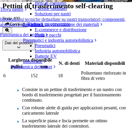
Beni di consumo
Pettini di trasferimento self-clearing
Cartone ondulato
Trova nastro
Soluzioni per nastri
Serie 400
Informazioni tecniche dettagliate su nastri trasportatori, componenti,
Richiedi un preventivo
Logistica e movimentazione dei materiali
Condividi
accessori e altro ancora
E-commerce e distribuzione
Panoramica dei prodotti
Posta e pacchi
Pneumatici e industria automobilistica
Dati del prodotto
Pneumatici
Industria automobilistica
Batterie EV
Larghezza disponibile
Industriale
N. di denti
Materiali disponibili
pollici
mm
Panoramica dei settori
Poliuretano rinforzato in
6
152
18
fibra di vetro
Consiste in un pettine di trasferimento e un nastro con
bordo di trasferimento progettati per il funzionamento
combinato.
Con robuste alette di guida per applicazioni pesanti, con
caricamento laterale
La superficie piana e liscia permette un ottimo
trasferimento laterale dei contenitori.