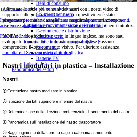
Beni di consumo
Cartone ondulato
Affrontate le sfide più comuni dei nastri con i nostri video di
Trova nastro
Soluzioni per nastri
supporto sulle prestazioni. Ciascuno di questi video è stato
progettato per aiutarvi a installare, eseguire la manutenzione o
Informazioni tecniche dettagliate su nastri trasportatori, componenti,
Logistica e movimentazione dei materiali
risolvere i problemi dei nastri trasportatori e dei componenti Intralox.
accessori e altro ancora
E-commerce e distribuzione
NOTA:
I video includono testo in lingua inglese, ma sono stati
Panoramica dei prodotti
Posta e pacchi
sviluppati in modo che i non madrelingua inglese possano
Pneumatici e industria automobilistica
comprendere il loro contenuto visivo. Per ulteriore assistenza,
Pneumatici
contattare il Servizio clienti Intralox
.
Industria automobilistica
Batterie EV
Industriale
Nastri modulari in plastica – Installazione
Panoramica dei settori
Nastri
Costruzione nastro modulare in plastica
Ispezione dei lati superiore e inferiore del nastro
Determinazione della direzione preferenziale di scorrimento del nastro
Panoramica sull’installazione del nastro trasportatore
Raggiungimento della corretta sagola catenaria al momento