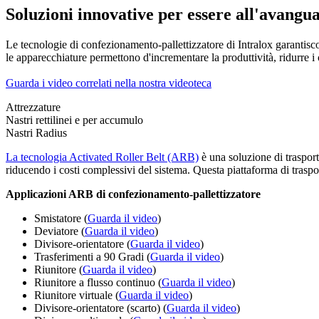
Soluzioni innovative per essere all'avangu
Le tecnologie di confezionamento-pallettizzatore di Intralox garantisco
le apparecchiature permettono d'incrementare la produttività, ridurre i
Guarda i video correlati nella nostra videoteca
Attrezzature
Nastri rettilinei e per accumulo
Nastri Radius
La tecnologia Activated Roller Belt (ARB)
è una soluzione di trasport
riducendo i costi complessivi del sistema. Questa piattaforma di trasp
Applicazioni ARB di confezionamento-pallettizzatore
Smistatore (
Guarda il video
)
Deviatore (
Guarda il video
)
Divisore-orientatore (
Guarda il video
)
Trasferimenti a 90 Gradi (
Guarda il video
)
Riunitore (
Guarda il video
)
Riunitore a flusso continuo (
Guarda il video
)
Riunitore virtuale (
Guarda il video
)
Divisore-orientatore (scarto) (
Guarda il video
)