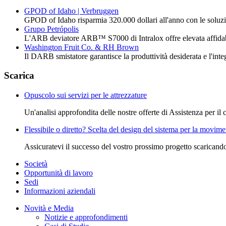
GPOD of Idaho | Verbruggen
GPOD of Idaho risparmia 320.000 dollari all'anno con le soluz
Grupo Petrópolis
L'ARB deviatore ARB™ S7000 di Intralox offre elevata affidabil
Washington Fruit Co. & RH Brown
Il DARB smistatore garantisce la produttività desiderata e l'inte
Scarica
Opuscolo sui servizi per le attrezzature
Un'analisi approfondita delle nostre offerte di Assistenza per il
Flessibile o diretto? Scelta del design del sistema per la movim
Assicuratevi il successo del vostro prossimo progetto scaricando
Società
Opportunità di lavoro
Sedi
Informazioni aziendali
Novità e Media
Notizie e approfondimenti