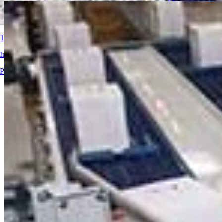
Beni di consumo
Cartone ondulato
Soluzioni per nastri
Trova nastro
Logistica e movimentazione dei materiali
E-commerce e distribuzione
Informazioni tecniche dettagliate su nastri trasportatori, componenti, ac
Posta e pacchi
Pneumatici e industria automobilistica
Panoramica dei prodotti
Pneumatici
Industria automobilistica
Batterie EV
Industriale
Panoramica dei settori