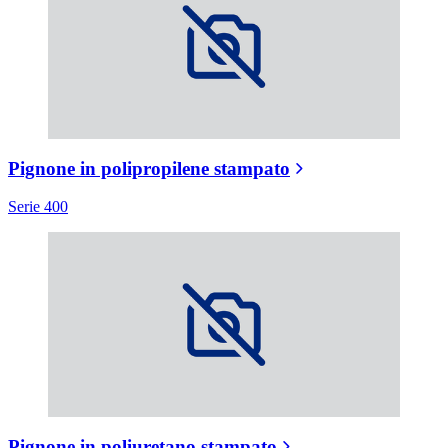
Pignone in polipropilene stampato
Serie 400
Pignone in poliuretano stampato