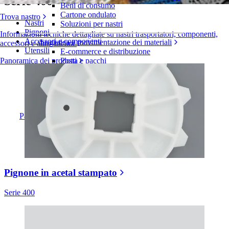
Serie 400
Beni di consumo
Cartone ondulato
Trova nastro
Nastri
Soluzioni per nastri
Pignoni
Informazioni tecniche dettagliate su nastri trasportatori, componenti,
Accessori e componenti
Logistica e movimentazione dei materiali
accessori e altro ancora
Utensili
E-commerce e distribuzione
Posta e pacchi
Panoramica dei prodotti
Pneumatici e industria automobilistica
Pneumatici
Industria automobilistica
Batterie EV
Industriale
Panoramica dei settori
Pignone in acetal stampato
Serie 400