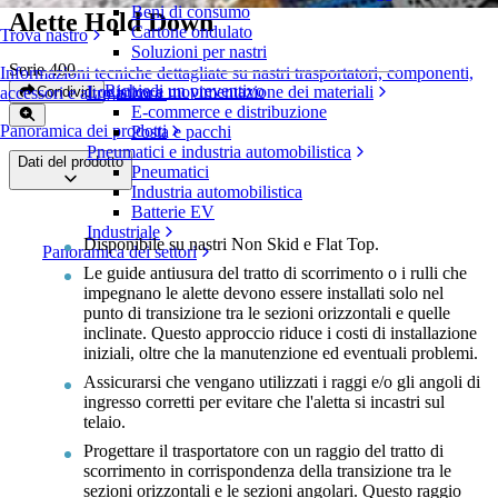
Beni di consumo
Alette Hold Down
Cartone ondulato
Trova nastro
Soluzioni per nastri
Serie 400
Informazioni tecniche dettagliate su nastri trasportatori, componenti,
Richiedi un preventivo
Logistica e movimentazione dei materiali
Condividi
accessori e altro ancora
E-commerce e distribuzione
Panoramica dei prodotti
Posta e pacchi
Pneumatici e industria automobilistica
Dati del prodotto
Pneumatici
Industria automobilistica
Batterie EV
Industriale
Disponibile su nastri Non Skid e Flat Top.
Panoramica dei settori
Le guide antiusura del tratto di scorrimento o i rulli che
impegnano le alette devono essere installati solo nel
punto di transizione tra le sezioni orizzontali e quelle
inclinate. Questo approccio riduce i costi di installazione
iniziali, oltre che la manutenzione ed eventuali problemi.
Assicurarsi che vengano utilizzati i raggi e/o gli angoli di
ingresso corretti per evitare che l'aletta si incastri sul
telaio.
Progettare il trasportatore con un raggio del tratto di
scorrimento in corrispondenza della transizione tra le
sezioni orizzontali e le sezioni angolari. Questo raggio