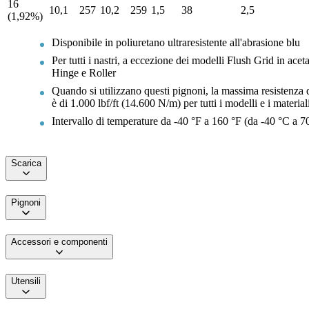
16
10,1
257
10,2
259
1,5
38
2,5
(1,92%)
Disponibile in poliuretano ultraresistente all'abrasione blu
Per tutti i nastri, a eccezione dei modelli Flush Grid in acet
Hinge e Roller
Quando si utilizzano questi pignoni, la massima resistenza 
è di 1.000 lbf/ft (14.600 N/m) per tutti i modelli e i material
Intervallo di temperature da -40 °F a 160 °F (da -40 °C a 7
Scarica
Pignoni
Accessori e componenti
Utensili