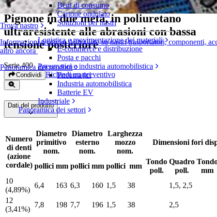
Beni di consumo
Cartone ondulato
Pignone in due metà, in poliuretano
Soluzioni per nastri
Trova nastro
ultraresistente alle abrasioni con bassa
Logistica e movimentazione dei materiali
Informazioni tecniche dettagliate su nastri trasportatori, componenti, ac
tensione posteriore
E-commerce e distribuzione
altro ancora
Posta e pacchi
Serie 400
Pneumatici e industria automobilistica
Panoramica dei prodotti
Richiedi un preventivo
Pneumatici
Condividi
Industria automobilistica
Batterie EV
Industriale
Dati del prodotto
Panoramica dei settori
Diametro
Diametro
Larghezza
Numero
primitivo
esterno
mozzo
Dimensioni fori disp
di denti
nom.
nom.
nom.
(azione
Tondo
Quadro
Tond
cordale)
pollici
mm
pollici
mm
pollici
mm
poll.
poll.
mm
10
6,4
163
6,3
160
1,5
38
1,5, 2,5
(4,89%)
12
7,8
198
7,7
196
1,5
38
2,5
(3,41%)