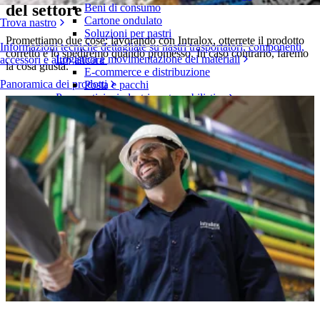
del settore
Beni di consumo
Cartone ondulato
Trova nastro
Soluzioni per nastri
Promettiamo due cose: lavorando con Intralox, otterrete il prodotto
Informazioni tecniche dettagliate su nastri trasportatori, componenti,
corretto e lo spediremo quando promesso. In caso contrario, faremo
Logistica e movimentazione dei materiali
accessori e altro ancora
la cosa giusta.
E-commerce e distribuzione
Panoramica dei prodotti
Posta e pacchi
Pneumatici e industria automobilistica
Pneumatici
Industria automobilistica
Batterie EV
Industriale
Panoramica dei settori