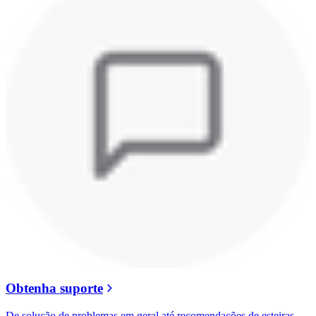
Obtenha suporte
De solução de problemas em geral até recomendações de esteiras,