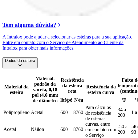
Tem alguma dúvida?
A Intralox pode ajudar a selecionar as esteiras para a sua aplicação.
Entre em contato com o Serviço de Atendimento ao Cliente da
Intralox para obter mais informações.
Dados da esteira
Material-
Resistência
Faixa d
padrão da
da esteira
temperat
Material da
Resistência da
vareta, 0,18
reta
(contínu
esteira
esteira curva
pol (4,6 mm)
lbf/pé
N/m
°F
°
de diâmetro
Para cálculos
34 a
Polipropileno
Acetal
600
8760
1 a
de resistência
200
de esteiras
curvas, entre
-50 a
-46
Acetal
Náilon
600
8760
em contato com
200
93
o Serviço