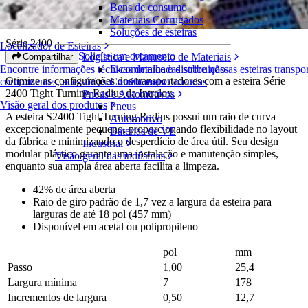
Bens de consumo
Tight Turning Radius
Materiais Corrugados
Soluções de esteiras
Série 2400
Localizador de Esteiras
Solicite um orçamento
Logística e Manuseio de Materiais
Compartilhar
E-commerce e distribuição
Encontre informações técnicas detalhadas sobre nossas esteiras transpo
Otimize as configurações dos transportadores com a esteira Série
Correio e encomendas
componentes, acessórios e muito mais
2400 Tight Turning Radius da Intralox.
Pneus e Automotivos
Visão geral dos produtos
Pneus
A esteira S2400 Tight Turning Radius possui um raio de curva
Automotivo
excepcionalmente pequeno, proporcionando flexibilidade no layout
Baterias de VE
da fábrica e minimizando o desperdício de área útil. Seu design
Industrial
modular plástico garante uma instalação e manutenção simples,
Visão geral das indústrias
enquanto sua ampla área aberta facilita a limpeza.
42% de área aberta
Raio de giro padrão de 1,7 vez a largura da esteira para
larguras de até 18 pol (457 mm)
Disponível em acetal ou polipropileno
pol
mm
Passo
1,00
25,4
Largura mínima
7
178
Incrementos de largura
0,50
12,7