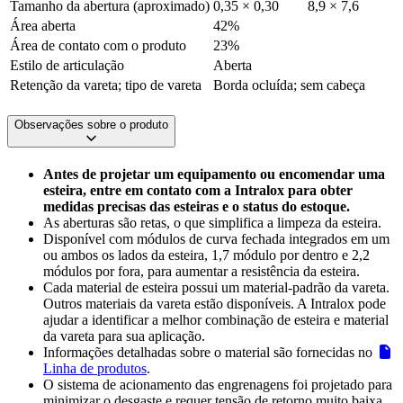
Tamanho da abertura (aproximado)
0,35 × 0,30
8,9 × 7,6
Área aberta
42%
Área de contato com o produto
23%
Estilo de articulação
Aberta
Retenção da vareta; tipo de vareta
Borda ocluída; sem cabeça
Observações sobre o produto
Antes de projetar um equipamento ou encomendar uma
esteira, entre em contato com a Intralox para obter
medidas precisas das esteiras e o status do estoque.
As aberturas são retas, o que simplifica a limpeza da esteira.
Disponível com módulos de curva fechada integrados em um
ou ambos os lados da esteira, 1,7 módulo por dentro e 2,2
módulos por fora, para aumentar a resistência da esteira.
Cada material de esteira possui um material-padrão da vareta.
Outros materiais da vareta estão disponíveis. A Intralox pode
ajudar a identificar a melhor combinação de esteira e material
da vareta para sua aplicação.
Informações detalhadas sobre o material são fornecidas no
Linha de produtos
.
O sistema de acionamento das engrenagens foi projetado para
minimizar o desgaste e requer tensão de retorno muito baixa.