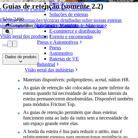
Bens de consumo
Guias de retenção (somente 2.2)
Materiais Corrugados
Localizador de Esteiras
Soluções de esteiras
Série 2400
Encontre informações técnicas detalhadas sobre nossas esteiras
Solicite um orçamento
Logística e Manuseio de Materiais
Compartilhar
transportadoras, componentes, acessórios e muito mais
E-commerce e distribuição
Visão geral dos produtos
Correio e encomendas
Pneus e Automotivos
Pneus
Automotivo
Dados do produto
Baterias de VE
Industrial
Visão geral das indústrias
Materiais disponíveis: polipropileno, acetal, náilon HR.
As guias de retenção são colocadas na parte inferior da
esteira quando há necessidade de as bordas laterais da
esteira permanecerem desobstruídas. Disponível também
para módulos Friction Top.
As guias de retenção permitem que duas esteiras
funcionem uma ao lado da outra sem a necessidade de
um espaço grande entre elas.
A borda da esteira é lisa para reduzir o atrito, mas é
relativamente espessa para proporcionar resistência ao