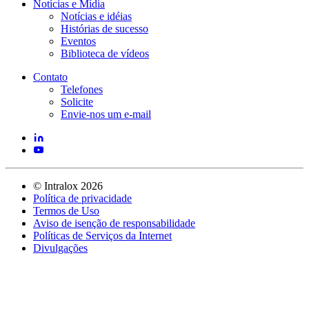
Notícias e Mídia
Notícias e idéias
Histórias de sucesso
Eventos
Biblioteca de vídeos
Contato
Telefones
Solicite
Envie-nos um e-mail
©
Intralox
2026
Política de privacidade
Termos de Uso
Aviso de isenção de responsabilidade
Políticas de Serviços da Internet
Divulgações