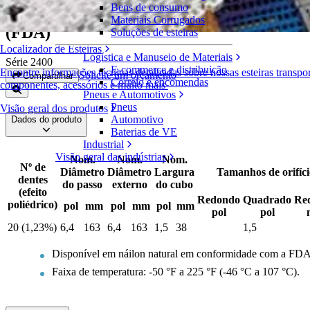
Bens de consumo
Engrenagens bipartidas de náilon natural
Materiais Corrugados
(FDA)
Soluções de esteiras
Localizador de Esteiras
Logística e Manuseio de Materiais
Série 2400
E-commerce e distribuição
Encontre informações técnicas detalhadas sobre nossas esteiras transpo
Solicite um orçamento
Compartilhar
Correio e encomendas
componentes, acessórios e muito mais
Pneus e Automotivos
Pneus
Visão geral dos produtos
Automotivo
Dados do produto
Baterias de VE
Industrial
Visão geral das indústrias
Nom.
Nom.
Nom.
Nº de
Diâmetro
Diâmetro
Largura
Tamanhos de orifíci
dentes
do passo
externo
do cubo
(efeito
Redondo
Quadrado
Re
poliédrico)
pol
mm
pol
mm
pol
mm
pol
pol
20 (1,23%)
6,4
163
6,4
163
1,5
38
1,5
Disponível em náilon natural em conformidade com a FD
Faixa de temperatura: -50 °F a 225 °F (-46 °C a 107 °C).