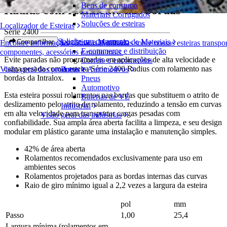
Bens de consumo
Radius com rolamento nas bordas
Materiais Corrugados
Soluções de esteiras
Localizador de Esteiras
Série 2400
Solicite um orçamento
Logística e Manuseio de Materiais
Compartilhar
Encontre informações técnicas detalhadas sobre nossas esteiras transpo
E-commerce e distribuição
componentes, acessórios e muito mais
Evite paradas não programadas em aplicações de alta velocidade e
Correio e encomendas
carga pesada com a esteira Série 2400 Radius com rolamento nas
Visão geral dos produtos
Pneus e Automotivos
bordas da Intralox.
Pneus
Automotivo
Esta esteira possui rolamentos nas bordas que substituem o atrito de
Baterias de VE
deslizamento pelo atrito de rolamento, reduzindo a tensão em curvas
Industrial
em alta velocidade para transportar cargas pesadas com
Visão geral das indústrias
confiabilidade. Sua ampla área aberta facilita a limpeza, e seu design
modular em plástico garante uma instalação e manutenção simples.
42% de área aberta
Rolamentos recomendados exclusivamente para uso em
ambientes secos
Rolamentos projetados para as bordas internas das curvas
Raio de giro mínimo igual a 2,2 vezes a largura da esteira
pol
mm
Passo
1,00
25,4
Largura mínima (rolamentos em