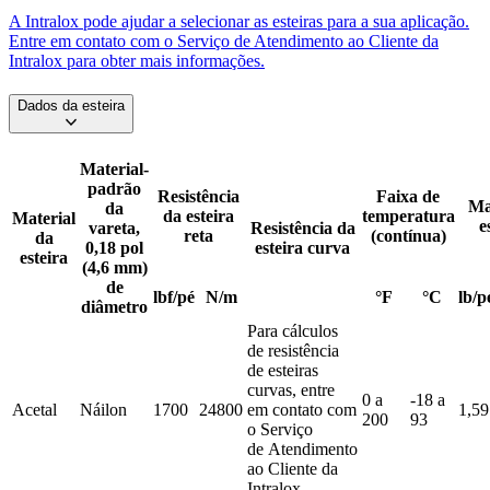
A Intralox pode ajudar a selecionar as esteiras para a sua aplicação.
Entre em contato com o Serviço de Atendimento ao Cliente da
Intralox para obter mais informações.
Dados da esteira
Material-
padrão
Resistência
Faixa de
Ma
da
da esteira
temperatura
Material
e
vareta,
Resistência da
reta
(contínua)
da
0,18 pol
esteira curva
esteira
(4,6 mm)
de
lbf/pé
N/m
°F
°C
lb/p
diâmetro
Para cálculos
de resistência
de esteiras
curvas, entre
0 a
-18 a
Acetal
Náilon
1700
24800
em contato com
1,59
200
93
o Serviço
de Atendimento
ao Cliente da
Intralox.