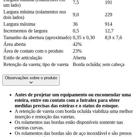
7,5
191
um lado)
Largura mínima (rolamentos nos
9,0
229
dois lados)
Largura máxima
36
914
Incrementos de largura
0,5
12,7
Tamanho da abertura (aproximado)
0,35 x 0,30
8,9 x 7,6
Área aberta
42%
Área de contato com o produto
23%
Estilo de articulação
Aberta
Retenção da vareta; tipo de vareta
Borda ocluída; sem cabeça
Observações sobre o produto
Antes de projetar um equipamento ou encomendar uma
esteira, entre em contato com a Intralox para obter
medidas precisas das esteiras e o status do estoque.
A retenção de vareta com borda ocluída viabiliza uma melhor
inserção e remoção das varetas.
Os rolamentos nas bordas estão disponíveis somente nas
esteiras curvas.
Os rolamentos das bordas são de aço inoxidável e são presos