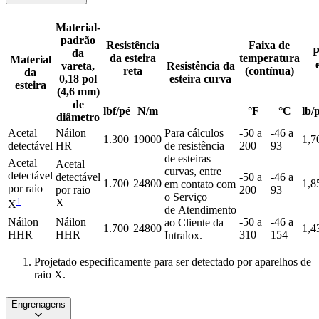
Material-
padrão
Resistência
Faixa de
P
da
da esteira
temperatura
Material
vareta,
Resistência da
reta
(contínua)
da
0,18 pol
esteira curva
esteira
(4,6 mm)
de
lbf/pé
N/m
°F
°C
lb/
diâmetro
Acetal
Náilon
Para cálculos
-50 a
-46 a
1.300
19000
1,7
detectável
HR
de resistência
200
93
de esteiras
Acetal
Acetal
curvas, entre
detectável
detectável
-50 a
-46 a
1.700
24800
1,8
em contato com
por raio
por raio
200
93
o Serviço
1
X
X
de Atendimento
Náilon
Náilon
-50 a
-46 a
ao Cliente da
1.700
24800
1,4
HHR
HHR
310
154
Intralox.
Projetado especificamente para ser detectado por aparelhos de
raio X.
Engrenagens