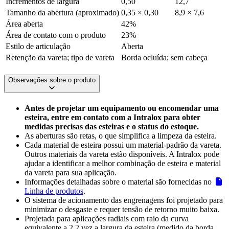
Incrementos de largura
0,50
12,7
Tamanho da abertura (aproximado)
0,35 × 0,30
8,9 × 7,6
Área aberta
42%
Área de contato com o produto
23%
Estilo de articulação
Aberta
Retenção da vareta; tipo de vareta
Borda ocluída; sem cabeça
Observações sobre o produto
Antes de projetar um equipamento ou encomendar uma
esteira, entre em contato com a Intralox para obter
medidas precisas das esteiras e o status do estoque.
As aberturas são retas, o que simplifica a limpeza da esteira.
Cada material de esteira possui um material-padrão da vareta.
Outros materiais da vareta estão disponíveis. A Intralox pode
ajudar a identificar a melhor combinação de esteira e material
da vareta para sua aplicação.
Informações detalhadas sobre o material são fornecidas no
Linha de produtos
.
O sistema de acionamento das engrenagens foi projetado para
minimizar o desgaste e requer tensão de retorno muito baixa.
Projetada para aplicações radiais com raio da curva
equivalente a 2,2 vez a largura da esteira (medido da borda