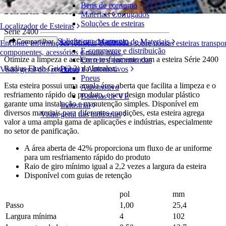
Bens de consumo
Radius Flush Grid (2,2)
Materiais Corrugados
Soluções de esteiras
Localizador de Esteiras
Série 2400
Solicite um orçamento
Logística e Manuseio de Materiais
Compartilhar
Encontre informações técnicas detalhadas sobre nossas esteiras transpo
E-commerce e distribuição
componentes, acessórios e muito mais
Otimize a limpeza e acelere o resfriamento com a esteira Série 2400
Correio e encomendas
Radius Flush Grid (2.2) da Intralox.
Pneus e Automotivos
Visão geral dos produtos
Pneus
Esta esteira possui uma ampla área aberta que facilita a limpeza e o
Automotivo
resfriamento rápido do produto, e seu design modular plástico
Baterias de VE
garante uma instalação e manutenção simples. Disponível em
Industrial
diversos materiais para diferentes condições, esta esteira agrega
Visão geral das indústrias
valor a uma ampla gama de aplicações e indústrias, especialmente
no setor de panificação.
A área aberta de 42% proporciona um fluxo de ar uniforme
para um resfriamento rápido do produto
Raio de giro mínimo igual a 2,2 vezes a largura da esteira
Disponível com guias de retenção
pol
mm
Passo
1,00
25,4
Largura mínima
4
102