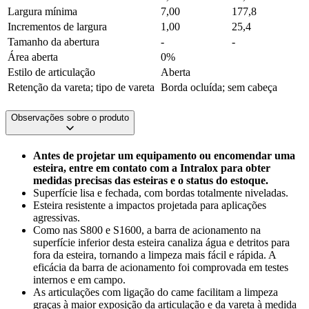
Largura mínima
7,00
177,8
Incrementos de largura
1,00
25,4
Tamanho da abertura
-
-
Área aberta
0%
Estilo de articulação
Aberta
Retenção da vareta; tipo de vareta
Borda ocluída; sem cabeça
Observações sobre o produto
Antes de projetar um equipamento ou encomendar uma
esteira, entre em contato com a Intralox para obter
medidas precisas das esteiras e o status do estoque.
Superfície lisa e fechada, com bordas totalmente niveladas.
Esteira resistente a impactos projetada para aplicações
agressivas.
Como nas S800 e S1600, a barra de acionamento na
superfície inferior desta esteira canaliza água e detritos para
fora da esteira, tornando a limpeza mais fácil e rápida. A
eficácia da barra de acionamento foi comprovada em testes
internos e em campo.
As articulações com ligação do came facilitam a limpeza
graças à maior exposição da articulação e da vareta à medida