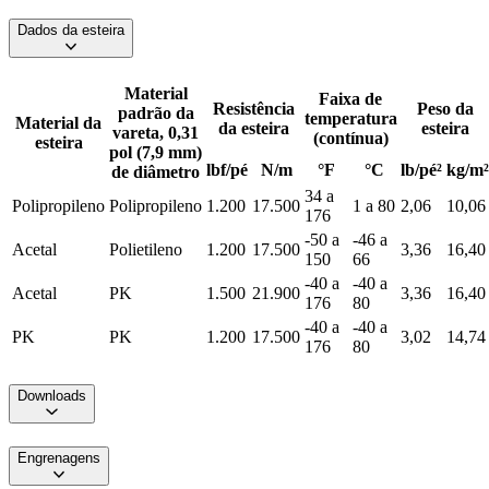
Dados da esteira
Material
Faixa de
Resistência
Peso da
padrão da
temperatura
Material da
da esteira
esteira
vareta, 0,31
(contínua)
esteira
pol (7,9 mm)
lbf/pé
N/m
°F
°C
lb/pé²
kg/m²
de diâmetro
34 a
Polipropileno
Polipropileno
1.200
17.500
1 a 80
2,06
10,06
176
-50 a
-46 a
Acetal
Polietileno
1.200
17.500
3,36
16,40
150
66
-40 a
-40 a
Acetal
PK
1.500
21.900
3,36
16,40
176
80
-40 a
-40 a
PK
PK
1.200
17.500
3,02
14,74
176
80
Downloads
Engrenagens