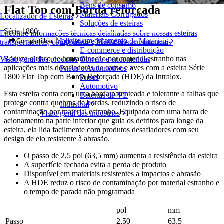
Bens de consumo
Flat Top com Borda reforçada
Materiais Corrugados
Localizador de Esteiras
Soluções de esteiras
Série 1800
Encontre informações técnicas detalhadas sobre nossas esteiras
Solicite um orçamento
Logística e Manuseio de Materiais
Compartilhar
transportadoras, componentes, acessórios e muito mais
E-commerce e distribuição
Reduza o risco de contaminação por material estranho nas
Correio e encomendas
Visão geral dos produtos
aplicações mais desafiadoras de carne e aves com a esteira Série
Pneus e Automotivos
1800 Flat Top com Borda Reforçada (HDE) da Intralox.
Pneus
Automotivo
Esta esteira conta com uma borda patenteada e tolerante a falhas que
Baterias de VE
protege contra quebras de bordas, reduzindo o risco de
Industrial
contaminação por material estranho. Equipada com uma barra de
Visão geral das indústrias
acionamento na parte inferior que guia os detritos para longe da
esteira, ela lida facilmente com produtos desafiadores com seu
design de elo resistente à abrasão.
O passo de 2,5 pol (63,5 mm) aumenta a resistência da esteira
A superfície fechada evita a perda de produto
Disponível em materiais resistentes a impactos e abrasão
A HDE reduz o risco de contaminação por material estranho e
o tempo de parada não programada
pol
mm
Passo
2,50
63,5