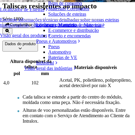
Bens de consumo
Taliscas resistentes ao impacto
Materiais Corrugados
Localizador de Esteiras
Soluções de esteiras
Série 1800
Encontre informações técnicas detalhadas sobre nossas esteiras
Solicite um orçamento
Logística e Manuseio de Materiais
Compartilhar
transportadoras, componentes, acessórios e muito mais
E-commerce e distribuição
Visão geral dos produtos
Correio e encomendas
Pneus e Automotivos
Dados do produto
Pneus
Automotivo
Baterias de VE
Altura disponível da
Industrial
talisca
Materiais disponíveis
Visão geral das indústrias
pol
mm
Acetal, PK, polietileno, polipropileno,
4,0
102
acetal detectável por raio X
Cada talisca se estende a partir do centro do módulo,
moldada como uma peça. Não é necessária fixação.
Alturas de voo personalizadas estão disponíveis. Entre
em contato com o Serviço de Atendimento ao Cliente da
Intralox.