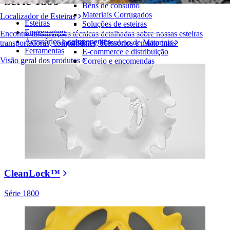
Série 1800
Bens de consumo
Materiais Corrugados
Localizador de Esteiras
Esteiras
Soluções de esteiras
Engrenagens
Encontre informações técnicas detalhadas sobre nossas esteiras
Acessórios e componentes
Logística e Manuseio de Materiais
transportadoras, componentes, acessórios e muito mais
Ferramentas
E-commerce e distribuição
Visão geral dos produtos
Correio e encomendas
Pneus e Automotivos
Pneus
Automotivo
Baterias de VE
Industrial
Visão geral das indústrias
CleanLock™
Série 1800