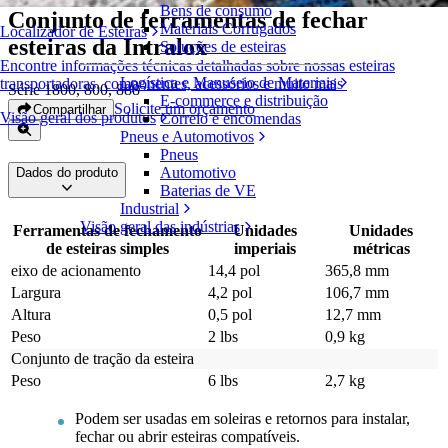
Bens de consumo
Conjunto de ferramentas de fechar
Materiais Corrugados
Localizador de Esteiras
esteiras da Intralox
Soluções de esteiras
Encontre informações técnicas detalhadas sobre nossas esteiras
Logística e Manuseio de Materiais
transportadoras, componentes, acessórios e muito mais
Série 1800, 800, 888
E-commerce e distribuição
Solicite um orçamento
Compartilhar
Visão geral dos produtos
Correio e encomendas
Pneus e Automotivos
Pneus
Automotivo
Dados do produto
Baterias de VE
Industrial
Visão geral das indústrias
Ferramentas de fechamento
Unidades
Unidades
de esteiras simples
imperiais
métricas
eixo de acionamento
14,4 pol
365,8 mm
Largura
4,2 pol
106,7 mm
Altura
0,5 pol
12,7 mm
Peso
2 lbs
0,9 kg
Conjunto de tração da esteira
Peso
6 lbs
2,7 kg
Podem ser usadas em soleiras e retornos para instalar,
fechar ou abrir esteiras compatíveis.