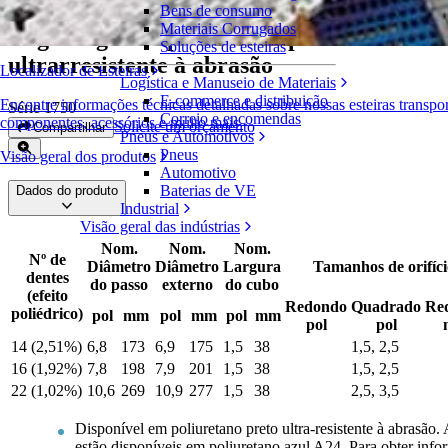
Bens de consumo
Materiais Corrugados
Engrenagens bipartidas de poliuretano
Soluções de esteiras
ultrarresistente à abrasão
Localizador de Esteiras
Logística e Manuseio de Materiais
E-commerce e distribuição
Encontre informações técnicas detalhadas sobre nossas esteiras transpo
Série 1750
Correio e encomendas
componentes, acessórios e muito mais
Solicite um orçamento
Compartilhar
Pneus e Automotivos
Pneus
Visão geral dos produtos
Automotivo
Baterias de VE
Dados do produto
Industrial
Visão geral das indústrias
Nom.
Nom.
Nom.
Nº de
Diâmetro
Diâmetro
Largura
Tamanhos de orifíci
dentes
do passo
externo
do cubo
(efeito
Redondo
Quadrado
Re
poliédrico)
pol
mm
pol
mm
pol
mm
pol
pol
14 (2,51%)
6,8
173
6,9
175
1,5
38
1,5, 2,5
16 (1,92%)
7,8
198
7,9
201
1,5
38
1,5, 2,5
22 (1,02%)
10,6
269
10,9
277
1,5
38
2,5, 3,5
Disponível em poliuretano preto ultra-resistente à abrasão
estão disponíveis em poliuretano azul A24. Para obter inf