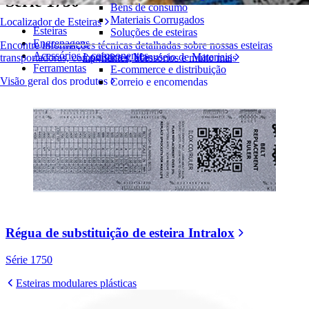
Série 1750
Bens de consumo
Materiais Corrugados
Localizador de Esteiras
Esteiras
Soluções de esteiras
Engrenagens
Encontre informações técnicas detalhadas sobre nossas esteiras
Acessórios e componentes
Logística e Manuseio de Materiais
transportadoras, componentes, acessórios e muito mais
Ferramentas
E-commerce e distribuição
Visão geral dos produtos
Correio e encomendas
Pneus e Automotivos
Pneus
Automotivo
Baterias de VE
Industrial
Visão geral das indústrias
Régua de substituição de esteira Intralox
Série 1750
Esteiras modulares plásticas