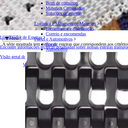
Série 1750
Bens de consumo
Materiais Corrugados
Esteiras
Soluções de esteiras
Engrenagens
Acessórios e componentes
Logística e Manuseio de Materiais
Ferramentas
E-commerce e distribuição
Correio e encomendas
Localizador de Esteiras
Filtrar
Pneus e Automotivos
A série mostrada tem estilos de esteiras que correspondem aos critério
Pneus
Encontre informações técnicas detalhadas sobre nossas esteiras transp
Automotivo
Baterias de VE
Visão geral dos produtos
Industrial
Visão geral das indústrias