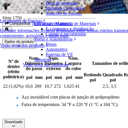
Bens de consumo
Engrenagens bipartidas em metal
Materiais Corrugados
Soluções de esteiras
Série 1750
Localizador de Esteiras
Solicite um orçamento
Logística e Manuseio de Materiais
Compartilhar
E-commerce e distribuição
Encontre informações técnicas detalhadas sobre nossas esteiras transpo
Correio e encomendas
componentes, acessórios e muito mais
Pneus e Automotivos
Dados do produto
Pneus
Visão geral dos produtos
Automotivo
Baterias de VE
Nom.
Nom.
Nom.
Industrial
Nº de
Diâmetro
Diâmetro
Largura
Tamanhos de orifíc
Visão geral das indústrias
dentes
do passo
externo
do cubo
(efeito
Redondo
Quadrado
R
poliédrico)
pol
mm
pol
mm
pol
mm
pol
pol
22 (1,02%)
10,6
269
10,7
272
1,625
41
2,5, 3,5
Aço inoxidável com placas de junção de polipropileno
Faixa de temperatura: 34 °F a 220 °F (1 °C a 104 °C).
Downloads