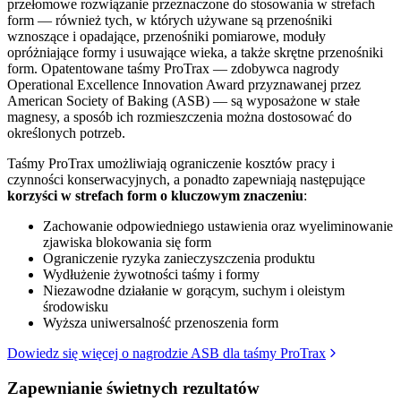
przełomowe rozwiązanie przeznaczone do stosowania w strefach
form — również tych, w których używane są przenośniki
wznoszące i opadające, przenośniki pomiarowe, moduły
opróżniające formy i usuwające wieka, a także skrętne przenośniki
form. Opatentowane taśmy ProTrax — zdobywca nagrody
Operational Excellence Innovation Award przyznawanej przez
American Society of Baking (ASB) — są wyposażone w stałe
magnesy, a sposób ich rozmieszczenia można dostosować do
określonych potrzeb.
Taśmy ProTrax umożliwiają ograniczenie kosztów pracy i
czynności konserwacyjnych, a ponadto zapewniają następujące
korzyści w strefach form o kluczowym znaczeniu
:
Zachowanie odpowiedniego ustawienia oraz wyeliminowanie
zjawiska blokowania się form
Ograniczenie ryzyka zanieczyszczenia produktu
Wydłużenie żywotności taśmy i formy
Niezawodne działanie w gorącym, suchym i oleistym
środowisku
Wyższa uniwersalność przenoszenia form
Dowiedz się więcej o nagrodzie ASB dla taśmy ProTrax
Zapewnianie świetnych rezultatów