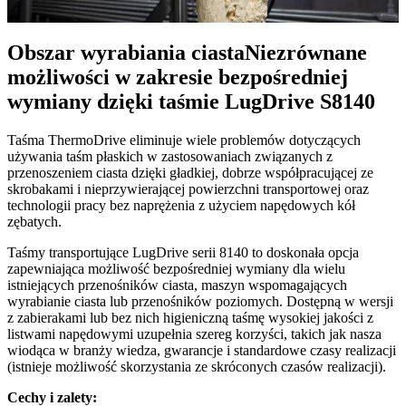
Obszar wyrabiania ciasta
Niezrównane
możliwości w zakresie bezpośredniej
wymiany dzięki taśmie LugDrive S8140
Taśma ThermoDrive eliminuje wiele problemów dotyczących
używania taśm płaskich w zastosowaniach związanych z
przenoszeniem ciasta dzięki gładkiej, dobrze współpracującej ze
skrobakami i nieprzywierającej powierzchni transportowej oraz
technologii pracy bez naprężenia z użyciem napędowych kół
zębatych.
Taśmy transportujące LugDrive serii 8140 to doskonała opcja
zapewniająca możliwość bezpośredniej wymiany dla wielu
istniejących przenośników ciasta, maszyn wspomagających
wyrabianie ciasta lub przenośników poziomych. Dostępną w wersji
z zabierakami lub bez nich higieniczną taśmę wysokiej jakości z
listwami napędowymi uzupełnia szereg korzyści, takich jak nasza
wiodąca w branży wiedza, gwarancje i standardowe czasy realizacji
(istnieje możliwość skorzystania ze skróconych czasów realizacji).
Cechy i zalety: