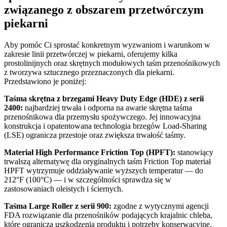
związanego z obszarem przetwórczym
piekarni
Aby pomóc Ci sprostać konkretnym wyzwaniom i warunkom w
zakresie linii przetwórczej w piekarni, oferujemy kilka
prostolinijnych oraz skrętnych modułowych taśm przenośnikowych
z tworzywa sztucznego przeznaczonych dla piekarni.
Przedstawiono je poniżej:
Taśma skrętna z brzegami Heavy Duty Edge (HDE) z serii
2400:
najbardziej trwała i odporna na awarie skrętna taśma
przenośnikowa dla przemysłu spożywczego. Jej innowacyjna
konstrukcja i opatentowana technologia brzegów Load-Sharing
(LSE) ogranicza przestoje oraz zwiększa trwałość taśmy.
Materiał High Performance Friction Top (HPFT):
stanowiący
trwalszą alternatywę dla oryginalnych taśm Friction Top materiał
HPFT wytrzymuje oddziaływanie wyższych temperatur — do
212°F (100°C) — i w szczególności sprawdza się w
zastosowaniach oleistych i ściernych.
Taśma Large Roller z serii 900:
zgodne z wytycznymi agencji
FDA rozwiązanie dla przenośników podających krajalnic chleba,
które ogranicza uszkodzenia produktu i potrzeby konserwacyjne,