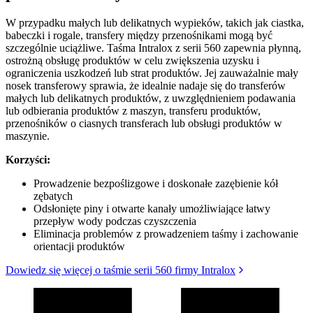
W przypadku małych lub delikatnych wypieków, takich jak ciastka,
babeczki i rogale, transfery między przenośnikami mogą być
szczególnie uciążliwe. Taśma Intralox z serii 560 zapewnia płynną,
ostrożną obsługę produktów w celu zwiększenia uzysku i
ograniczenia uszkodzeń lub strat produktów. Jej zauważalnie mały
nosek transferowy sprawia, że idealnie nadaje się do transferów
małych lub delikatnych produktów, z uwzględnieniem podawania
lub odbierania produktów z maszyn, transferu produktów,
przenośników o ciasnych transferach lub obsługi produktów w
maszynie.
Korzyści:
Prowadzenie bezpoślizgowe i doskonałe zazębienie kół
zębatych
Odsłonięte piny i otwarte kanały umożliwiające łatwy
przepływ wody podczas czyszczenia
Eliminacja problemów z prowadzeniem taśmy i zachowanie
orientacji produktów
Dowiedz się więcej o taśmie serii 560 firmy Intralox