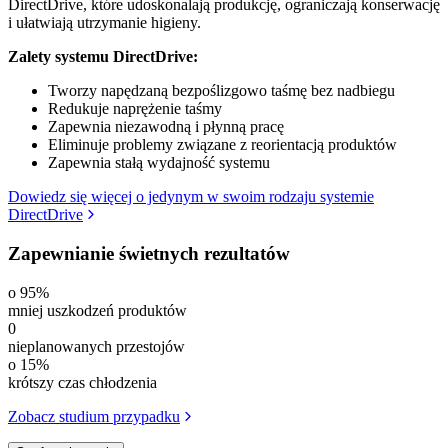
DirectDrive, które udoskonalają produkcję, ograniczają konserwację
i ułatwiają utrzymanie higieny.
Zalety systemu DirectDrive:
Tworzy napędzaną bezpoślizgowo taśmę bez nadbiegu
Redukuje naprężenie taśmy
Zapewnia niezawodną i płynną pracę
Eliminuje problemy związane z reorientacją produktów
Zapewnia stałą wydajność systemu
Dowiedz się więcej o jedynym w swoim rodzaju systemie
DirectDrive
Zapewnianie świetnych rezultatów
o 95%
mniej uszkodzeń produktów
0
nieplanowanych przestojów
o 15%
krótszy czas chłodzenia
Zobacz studium przypadku