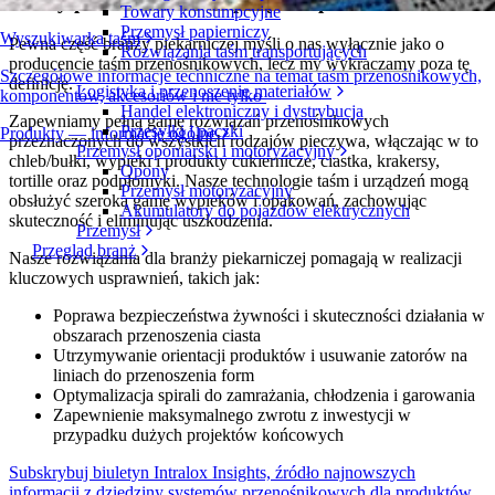
Taśmy przenośnikowe i sprzęt dla piekarni
Towary konsumpcyjne
Przemysł papierniczy
Wyszukiwarka taśm
Pewna część branży piekarniczej myśli o nas wyłącznie jako o
Rozwiązania taśm transportujących
producencie taśm przenośnikowych, lecz my wykraczamy poza tę
Szczegółowe informacje techniczne na temat taśm przenośnikowych,
definicję.
Logistyka i przenoszenie materiałów
komponentów, akcesoriów i nie tylko
Handel elektroniczny i dystrybucja
Zapewniamy pełną gamę rozwiązań przenośnikowych
Przesyłki i paczki
Produkty — informacje ogólne
przeznaczonych do wszystkich rodzajów pieczywa, włączając w to
Przemysł oponiarski i motoryzacyjny
chleb/bułki, wypieki i produkty cukiernicze, ciastka, krakersy,
Opony
tortille oraz podpłomyki. Nasze technologie taśm i urządzeń mogą
Przemysł motoryzacyjny
obsłużyć szeroką gamę wypieków i opakowań, zachowując
Akumulatory do pojazdów elektrycznych
skuteczność i eliminując uszkodzenia.
Przemysł
Przegląd branż
Nasze rozwiązania dla branży piekarniczej pomagają w realizacji
kluczowych usprawnień, takich jak:
Poprawa bezpieczeństwa żywności i skuteczności działania w
obszarach przenoszenia ciasta
Utrzymywanie orientacji produktów i usuwanie zatorów na
liniach do przenoszenia form
Optymalizacja spirali do zamrażania, chłodzenia i garowania
Zapewnienie maksymalnego zwrotu z inwestycji w
przypadku dużych projektów końcowych
Subskrybuj biuletyn Intralox Insights, źródło najnowszych
informacji z dziedziny systemów przenośnikowych dla produktów