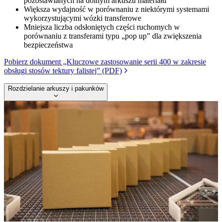
pozostawianych na dolnym arkuszu materiału
Większa wydajność w porównaniu z niektórymi systemami
wykorzystującymi wózki transferowe
Mniejsza liczba odsłoniętych części ruchomych w
porównaniu z transferami typu „pop up” dla zwiększenia
bezpieczeństwa
Pobierz dokument „Kluczowe zastosowanie serii 400 w zakresie
obsługi stosów tektury falistej” (PDF)
Rozdzielanie arkuszy i pakunków