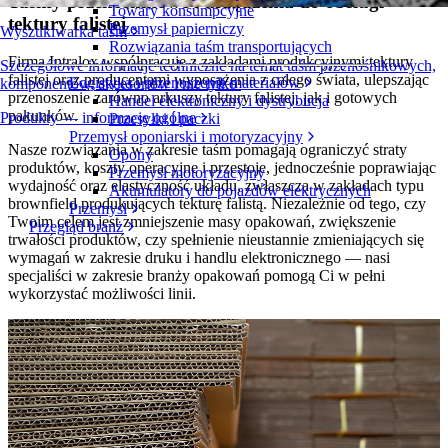
Taśmy przenośnikowe i urządzenia do obsługi
Towary konsumpcyjne
tektury falistej
Przemysł papierniczy
Wyszukiwarka taśm
Rozwiązania taśm transportujących
Firma Intralox współpracuje z zakładami produkcyjnymi tektury
Szczegółowe informacje techniczne na temat taśm przenośnikowych,
falistej oraz producentami wyposażenia z całego świata, ulepszając
Logistyka i przenoszenie materiałów
komponentów, akcesoriów i nie tylko
przenoszenie zarówno arkuszy tektury falistej, jak i gotowych
Handel elektroniczny i dystrybucja
pakunków.
Produkty — informacje ogólne
Przesyłki i paczki
Przemysł oponiarski i motoryzacyjny
Nasze rozwiązania w zakresie taśm pomagają ograniczyć straty
Opony
produktów, koszty operacyjne i przestoje, jednocześnie poprawiając
Przemysł motoryzacyjny
wydajność oraz elastyczność układu, zwłaszcza w zakładach typu
Akumulatory do pojazdów elektrycznych
brownfield produkujących tekturę falistą. Niezależnie od tego, czy
Przemysł
Twoim celem jest zmniejszenie masy opakowań, zwiększenie
Przegląd branż
trwałości produktów, czy spełnienie nieustannie zmieniających się
wymagań w zakresie druku i handlu elektronicznego — nasi
specjaliści w zakresie branży opakowań pomogą Ci w pełni
wykorzystać możliwości linii.