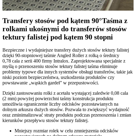
Transfery stosów pod kątem 90°
Taśma z
rolkami ukośnymi do transferów stosów
tektury falistej pod kątem 90 stopni
Bezpieczne i wydajniejsze transfery dużych stosów tektury falistej
dzięki 90-stopniowej taśmie Angled Roller z rolką o średnicy
0,78 cala z serii 400 firmy Intralox. Zaprojektowana specjalnie z
myślą o przenoszeniu stosów tektury falistej taśma eliminuje
problemy typowe dla innych systemów obsługi transferów, takie jak
niski poziom bezpieczeństwa, uszkodzenia produktów czy
powstawanie „wąskich gardeł” w przepustowości.
Dzięki zastosowaniu rolki z acetalu wystającej zaledwie 0,08 cala
(2 mm) powyżej powierzchni taśmy konstrukcja produktu
umożliwia ograniczenie liczby odcisków pozostawianych na
dolnym arkuszu dużych stosów. Pozwala to zwiększyć wydajność
oraz zminimalizować straty produktu podczas przenoszenia i zmian
kierunków przepływu stosów tektury falistej.
Mniejszy rozmiar rolek w celu zmniejszenia odcisków