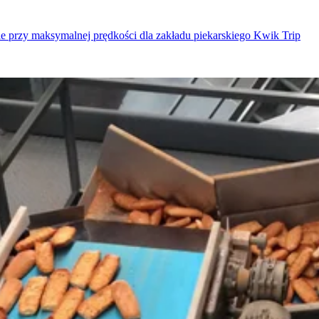
ie przy maksymalnej prędkości dla zakładu piekarskiego Kwik Trip