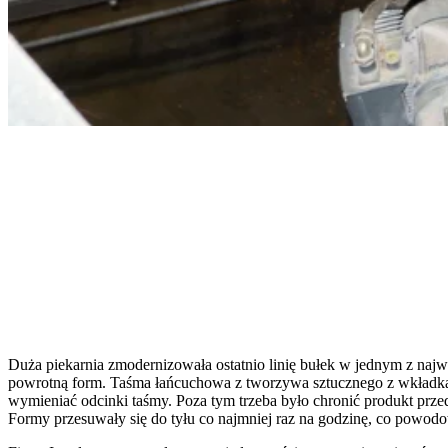
Duża piekarnia zmodernizowała ostatnio linię bułek w jednym z najw
powrotną form. Taśma łańcuchowa z tworzywa sztucznego z wkładka
wymieniać odcinki taśmy. Poza tym trzeba było chronić produkt prze
Formy przesuwały się do tyłu co najmniej raz na godzinę, co powodow