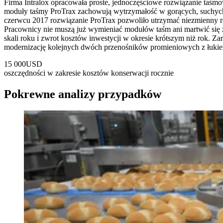
Firma Intralox opracowała proste, jednoczęściowe rozwiązanie taśmo
moduły taśmy ProTrax zachowują wytrzymałość w gorących, suchych 
czerwcu 2017 rozwiązanie ProTrax pozwoliło utrzymać niezmienny r
Pracownicy nie muszą już wymieniać modułów taśm ani martwić się 
skali roku i zwrot kosztów inwestycji w okresie krótszym niż rok. Za
modernizację kolejnych dwóch przenośników promieniowych z łuki
15 000
USD
oszczędności w zakresie kosztów konserwacji rocznie
Pokrewne analizy przypadków