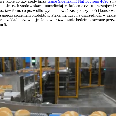
we, które co trzy rzędy łączy
taśmę Sideflexing Flat Top serii 4090
z m
i oleistych środowiskach, umożliwiając skrócenie czasu przestojów
ozstaw form, co pozwoliło wyeliminować zastoje, czynności konserwa
zanieczyszczeniem produktów. Piekarnia liczy na oszczędność w zak
rząd zakładu przewiduje, że nowe rozwiązanie będzie stosowane przez ok
em S.