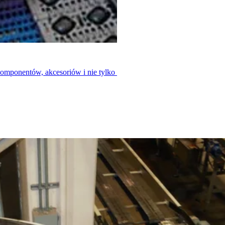
enoszenie form
komponentów, akcesoriów i nie tylko