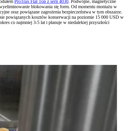
odułem
ProTrax Flat Top z serii 4030
. Podwójne, magnetyczne
 i wyeliminowanie blokowania się form. Od momentu montażu w
cyjne oraz powiązane zagrożenia bezpieczeństwa w tym obszarze.
resie powiązanych kosztów konserwacji na poziomie 15 000 USD w
res co najmniej 3-5 lat i planuje w niedalekiej przyszłości