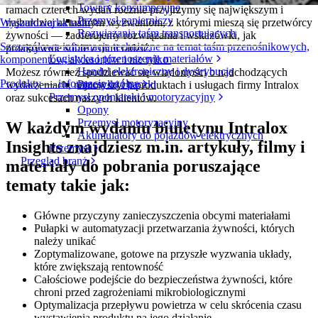
Towary konsumpcyjne
ramach czterech wydań rocznie przyjrzymy się największym i
Przemysł papierniczy
najbardziej aktualnym wyzwaniom, z którymi mieszą się przetwórcy
Wyszukiwarka taśm
Rozwiązania taśm transportujących
żywności — zaoferujemy rozwiązania i wskazówki, jak
Szczegółowe informacje techniczne na temat taśm przenośnikowych,
proaktywnie sobie z nimi radzić.
Logistyka i przenoszenie materiałów
komponentów, akcesoriów i nie tylko
Handel elektroniczny i dystrybucja
Możesz również spodziewać się wiadomości o nadchodzących
Produkty — informacje ogólne
Przesyłki i paczki
wydarzeniach, najnowszych produktach i usługach firmy Intralox
Przemysł oponiarski i motoryzacyjny
oraz sukcesach naszych klientów.
Opony
Przemysł motoryzacyjny
W każdym wydaniu biuletynu Intralox
Akumulatory do pojazdów elektrycznych
Insights znajdziesz m.in. artykuły, filmy i
Przemysł
Przegląd branż
materiały do pobrania poruszające
tematy takie jak:
Główne przyczyny zanieczyszczenia obcymi materiałami
Pułapki w automatyzacji przetwarzania żywności, których
należy unikać
Zoptymalizowane, gotowe na przyszłe wyzwania układy,
które zwiększają rentowność
Całościowe podejście do bezpieczeństwa żywności, które
chroni przed zagrożeniami mikrobiologicznymi
Optymalizacja przepływu powietrza w celu skrócenia czasu
wystawienia produktu na jego działanie