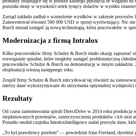
produkty znajdujące się w pobliżu każdego pęknięcia ze względu na
ponosiła straty w wysokości setek tysięcy dolarów w wyniku zmarnow
Zarząd zakładu zadbał o wzmożenie wysiłków w zakresie procesów hi
Zainwestował również 500 000 USD w sprzęt wyrównujący. Nic nie p
Burch musiał zastąpić ją nową technologią, która pracowałoby w spo
Modernizacja z firmą Intralox
Kilku pracowników firmy Schulze & Burch miało okazję zapoznać się
rozwiązanie spiralne, które mogłoby zastąpić problematyczną chłodni
pracowników Schulze & Burch na demonstrację w innym zakładzie. Zar
eksploatacji wiosną następnego roku.
Zespół firmy Schulze & Burch zdecydował się również na zastosow
mierzy dane wykorzystywane do utrzymania optymalnej wydajności 
Rezultaty
Od czasu zamontowania spirali DirectDrive w 2014 roku produkcja w 
nieplanowanych przestojów, zanieczyszczenia produktów i ich strat 
Ponadto moduł czujnika IntraloxIntelligence nadal przesyła dane, któr
„To był prawdziwy przełom” — powiedział Alan Freeland, dyrektor ge