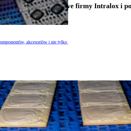
i systemom DirectDrive firmy Intralox i p
komponentów, akcesoriów i nie tylko