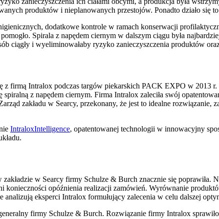
 ryzyko zanieczyszczenia ich ciałami obcymi, a produkcja była wstr
anych produktów i nieplanowanych przestojów. Ponadto działo się to 
gienicznych, dodatkowe kontrole w ramach konserwacji profilaktyczn
omogło. Spirala z napędem ciernym w dalszym ciągu była najbardziej
sób ciągły i wyeliminowałaby ryzyko zanieczyszczenia produktów oraz
 z firmą Intralox podczas targów piekarskich PACK EXPO w 2013 r. By
ę spiralną z napędem ciernym. Firma Intralox zaleciła swój opatentow
ząd zakładu w Searcy, przekonany, że jest to idealne rozwiązanie, za
anie
IntraloxIntelligence
, opatentowanej technologii w innowacyjny spos
układu.
zakładzie w Searcy firmy Schulze & Burch znacznie się poprawiła. Ni
ani konieczności opóźnienia realizacji zamówień. Wyrównanie produktó
e analizują eksperci Intralox formułujący zalecenia w celu dalszej opt
neralny firmy Schulze & Burch. Rozwiązanie firmy Intralox sprawiło, 