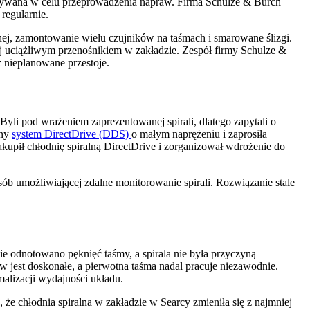
zymywana w celu przeprowadzenia napraw. Firma Schulze & Burch
regularnie.
ej, zamontowanie wielu czujników na taśmach i smarowane ślizgi.
 uciążliwym przenośnikiem w zakładzie. Zespół firmy Schulze &
 nieplanowane przestoje.
li pod wrażeniem zaprezentowanej spirali, dlatego zapytali o
any
system DirectDrive (DDS)
o małym naprężeniu i zaprosiła
kupił chłodnię spiralną DirectDrive i zorganizował wdrożenie do
ób umożliwiającej zdalne monitorowanie spirali. Rozwiązanie stale
e odnotowano pęknięć taśmy, a spirala nie była przyczyną
w jest doskonałe, a pierwotna taśma nadal pracuje niezawodnie.
ymalizacji wydajności układu.
że chłodnia spiralna w zakładzie w Searcy zmieniła się z najmniej