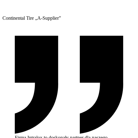
Continental Tire „A-Supplier”
Firma Intralox to doskonały partner dla naszego