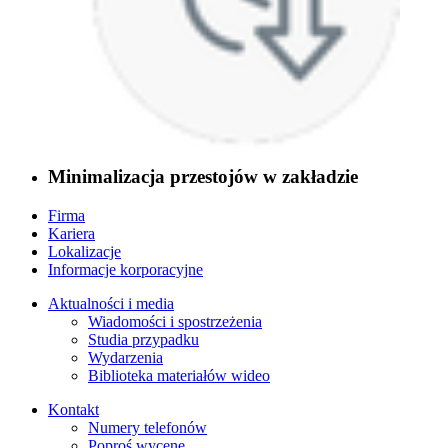
Minimalizacja przestojów w zakładzie
Firma
Kariera
Lokalizacje
Informacje korporacyjne
Aktualności i media
Wiadomości i spostrzeżenia
Studia przypadku
Wydarzenia
Biblioteka materiałów wideo
Kontakt
Numery telefonów
Poproś wycenę