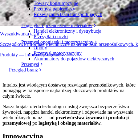
Towary konsumpcyjne
Przemysł papierniczy
Rozwiązania taśm transportujących
Logistyka i przenoszenie materiałów
Handel elektroniczny i dystrybucja
Wyszukiwarka taśm
Przesyłki i paczki
Przemysł oponiarski i motoryzacyjny
Szczegółowe informacje techniczne na temat taśm przenośnikowych, 
Opony
Przemysł motoryzacyjny
Produkty — informacje ogólne
Akumulatory do pojazdów elektrycznych
Przemysł
Przegląd branż
Intralox jest wiodącym dostawcą rozwiązań przenośnikowych, które
pomagają w transporcie najbardziej kluczowych produktów na
całym świecie.
Nasza bogata oferta technologii i usług zwiększa bezpieczeństwo
żywności, napędza handel elektroniczny i odpowiada na wyzwania
wielu różnych branż — od
przetwórstwa żywności
i
produkcji
przemysłowej
po
logistykę i obsługę materiałów.
Innowacyjna