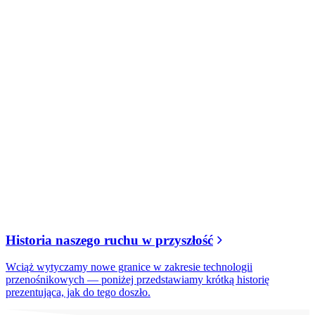
Historia naszego ruchu w przyszłość
Wciąż wytyczamy nowe granice w zakresie technologii
przenośnikowych — poniżej przedstawiamy krótką historię
prezentująca, jak do tego doszło.